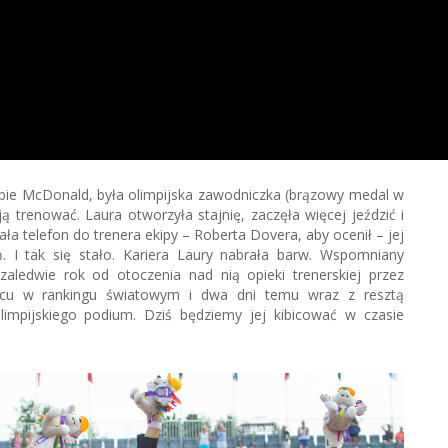
bbie McDonald, była olimpijska zawodniczka (brązowy medal w
 ją trenować. Laura otworzyła stajnię, zaczęła więcej jeździć i
 telefon do trenera ekipy – Roberta Dovera, aby ocenił – jej
. I tak się stało. Kariera Laury nabrała barw. Wspomniany
aledwie rok od otoczenia nad nią opieki trenerskiej przez
scu w rankingu światowym i dwa dni temu wraz z resztą
limpijskiego podium. Dziś będziemy jej kibicować w czasie