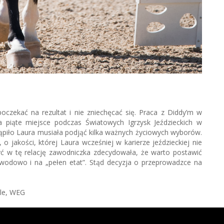
oczekać na rezultat i nie zniechęcać się. Praca z Diddy’m w
 piąte miejsce podczas Światowych Igrzysk Jeździeckich w
tąpiło Laura musiała podjąć kilka ważnych życiowych wyborów.
 jakości, której Laura wcześniej w karierze jeździeckiej nie
yć w tę relację zawodniczka zdecydowała, że warto postawić
awodowo i na „pełen etat”. Stąd decyzja o przeprowadzce na
yle, WEG