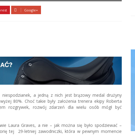
erest
Google+
ka niespodzianek, a jedną z nich jest brązowy medal drużyny
yżej 80%. Choć takie były założenia trenera ekipy Roberta
em rozgrywek, rozwój zdarzeń dla wielu osób mógł być
iwie Laura Graves, a nie – jak można się było spodziewać –
storię tej 29-letniej zawodniczki, która w pewnym momencie