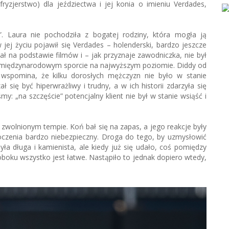
yzjerstwo) dla jeździectwa i jej konia o imieniu Verdades,
i”. Laura nie pochodziła z bogatej rodziny, która mogła ją
jej życiu pojawił się Verdades – holenderski, bardzo jeszcze
ł na podstawie filmów i – jak przyznaje zawodniczka, nie był
 o międzynarodowym sporcie na najwyższym poziomie. Diddy od
wspomina, że kilku dorosłych mężczyzn nie było w stanie
się być hiperwrażliwy i trudny, a w ich historii zdarzyła się
y: „na szczęście” potencjalny klient nie był w stanie wsiąść i
zwolnionym tempie. Koń bał się na zapas, a jego reakcje były
czenia bardzo niebezpieczny. Droga do tego, by uzmysłowić
yła długa i kamienista, ale kiedy już się udało, coś pomiędzy
oboku wszystko jest łatwe. Nastąpiło to jednak dopiero wtedy,