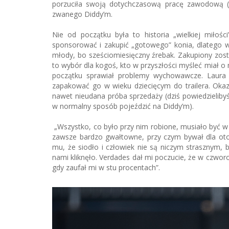
porzuciła swoją dotychczasową pracę zawodową (fr
zwanego Diddy’m.
Nie od początku była to historia „wielkiej miłośc
sponsorować i zakupić „gotowego” konia, dlatego w 
młody, bo sześciomiesięczny źrebak. Zakupiony zosta
to wybór dla kogoś, kto w przyszłości myśleć miał
początku sprawiał problemy wychowawcze. Laura 
zapakować go w wieku dziecięcym do trailera. Okazał 
nawet nieudana próba sprzedaży (dziś powiedzielibyśm
w normalny sposób pojeździć na Diddy’m).
„Wszystko, co było przy nim robione, musiało być w 
zawsze bardzo gwałtowne, przy czym bywał dla oto
mu, że siodło i człowiek nie są niczym strasznym, b
nami kliknęło. Verdades dał mi poczucie, że w czwor
gdy zaufał mi w stu procentach”.