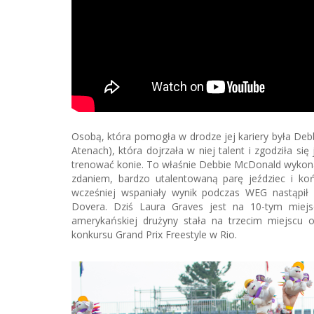
Osobą, która pomogła w drodze jej kariery była De
Atenach), która dojrzała w niej talent i zgodziła się
trenować konie. To właśnie Debbie McDonald wykonała
zdaniem, bardzo utalentowaną parę jeździec i koń
wcześniej wspaniały wynik podczas WEG nastąpił z
Dovera. Dziś Laura Graves jest na 10-tym miej
amerykańskiej drużyny stała na trzecim miejscu o
konkursu Grand Prix Freestyle w Rio.