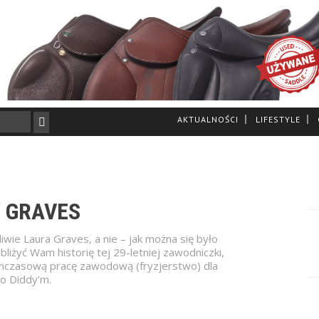
AKTUALNOŚCI
LIFESTYLE
 GRAVES
wie Laura Graves, a nie – jak można się było
liżyć Wam historię tej 29-letniej zawodniczki,
hczasową pracę zawodową (fryzjerstwo) dla
go Diddy’m.