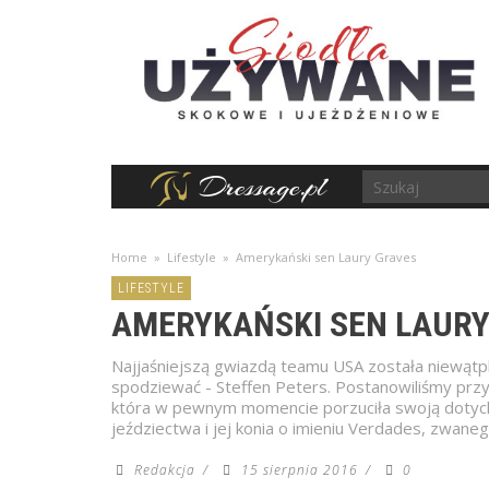
Home
»
Lifestyle
»
Amerykański sen Laury Graves
LIFESTYLE
AMERYKAŃSKI SEN LAURY
Najjaśniejszą gwiazdą teamu USA została niewątpli
spodziewać - Steffen Peters. Postanowiliśmy przyb
która w pewnym momencie porzuciła swoją dotyc
jeździectwa i jej konia o imieniu Verdades, zwane
Redakcja
/
15 sierpnia 2016
/
0