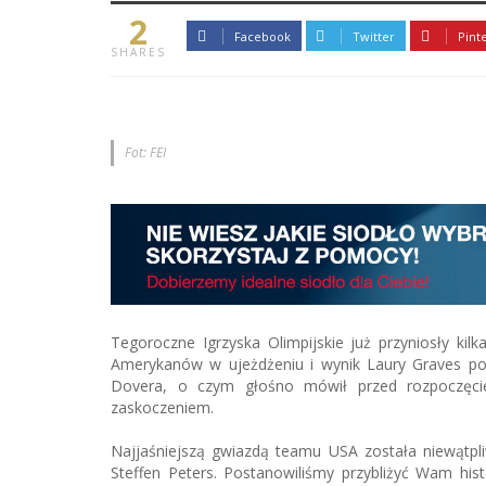
2
Facebook
Twitter
Pint
SHARES
Fot: FEI
Tegoroczne Igrzyska Olimpijskie już przyniosły kil
Amerykanów w ujeżdżeniu i wynik Laury Graves pow
Dovera, o czym głośno mówił przed rozpoczęci
zaskoczeniem.
Najjaśniejszą gwiazdą teamu USA została niewątpl
Steffen Peters. Postanowiliśmy przybliżyć Wam hi