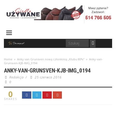
Home
»
Anky van Grunsven nową członkinią „Klubu 80%”
»
Anky-van-
Grunsven-KJB-IMG_0194
ANKY-VAN-GRUNSVEN-KJB-IMG_0194
Redakcja
/
25 czerwca 2016
0
0
SHARES