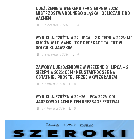
UJEŻDŻENIE W WEEKEND 7–9 SIERPNIA 2026:
MISTRZOSTWA DOLNEGO ŚLĄSKA I ODLICZANIE DO
AACHEN
6 sierpnia 2026
0
WYNIKI UJEŻDŻENIA 27 LIPCA – 2 SIERPNIA 2026: ME
KUCÓW W LE MANS I TOP DRESSAGE TALENT W
SOLCU KUJAWSKIM
3 sierpnia 2026
0
ZAWODY UJEŻDŻENIOWE W WEEKEND 31 LIPCA – 2
SIERPNIA 2026: CDI4* NEUSTADT-DOSSE NA
OSTATNIEJ PROSTEJ PRZED AKWIZGRANEM
30 lipca 2026
0
WYNIKI UJEŻDŻENIA 20–26 LIPCA 2026: CDI
JASZKOWO I ACHLEITEN DRESSAGE FESTIVAL
27 lipca 2026
0