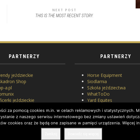
NEXT POST
THIS IS THE MOST RECENT STORY.
PARTNERZY
PARTNERZY
endy jeździeckie
Horse Equipment
skadron Shop
Siodlarnia
p-a.pl
Szkoła jeździectwa
omunix
WhatToDo
icerki jeździeckie
Yard Equites
asowanie siodeł
Cztery Kopyta
ci za pomocą cookies m.in. w celach reklamowych i statystycznych. Mo
erlach
orzystanie z naszego serwisu internetowego bez zmiany ustawień dotycz
ków cookies oraz że będą one zapisane w pamięci urządzenia. Więcej in
Zamknij
Dowiedz się więcej
ED.