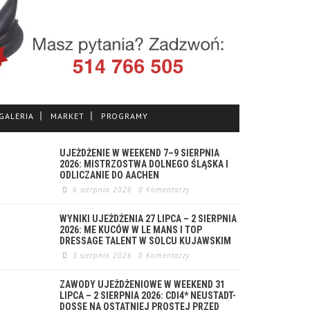
GALERIA
MARKET
PROGRAMY
UJEŻDŻENIE W WEEKEND 7–9 SIERPNIA
2026: MISTRZOSTWA DOLNEGO ŚLĄSKA I
ODLICZANIE DO AACHEN
6 sierpnia 2026
0 Komentarzy
WYNIKI UJEŻDŻENIA 27 LIPCA – 2 SIERPNIA
2026: ME KUCÓW W LE MANS I TOP
DRESSAGE TALENT W SOLCU KUJAWSKIM
3 sierpnia 2026
0 Komentarzy
ZAWODY UJEŻDŻENIOWE W WEEKEND 31
LIPCA – 2 SIERPNIA 2026: CDI4* NEUSTADT-
DOSSE NA OSTATNIEJ PROSTEJ PRZED