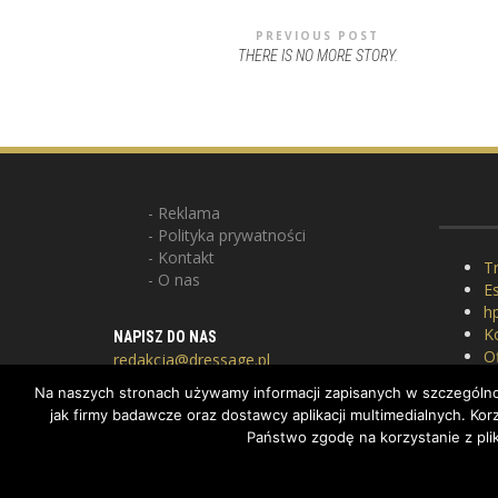
PREVIOUS POST
THERE IS NO MORE STORY.
Reklama
Polityka prywatności
Kontakt
Tr
O nas
E
hp
K
NAPISZ DO NAS
Of
redakcja@dressage.pl
P
Na naszych stronach używamy informacji zapisanych w szczególnoś
G
jak firmy badawcze oraz dostawcy aplikacji multimedialnych. K
Państwo zgodę na korzystanie z pli
COPYRIGHT BY DRESSAGE.PL © 2022, ALL RIGHTS RESERV