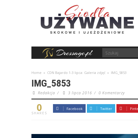
Home
»
CDN Bajardo 1-3 lipca: Galeria zdjęć
»
IMG_5853
IMG_5853
Redakcja
/
3 lipca 2016
/
0 Komentarzy
0
Facebook
Twitter
Pint
SHARES