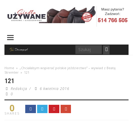
Home
»
„Chciałabym wspierać polskie jeździectwo” – wywiad z Beatą
Stremler
»
121
121
Redakcja
/
6 kwietnia 2016
0
0
SHARES