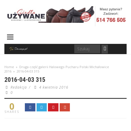
Home
»
Druga część galerii Halowego Pucharu Polski Michałowice
2016
»
2016-04-03 315
2016-04-03 315
Redakcja
/
4 kwietnia 2016
0
0
SHARES