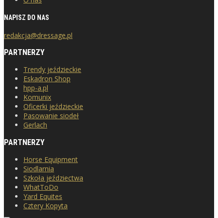
NAPISZ DO NAS
redakcja@dressage.pl
PARTNERZY
Trendy jeździeckie
Eskadron Shop
hpp-a.pl
Komunix
Oficerki jeździeckie
Pasowanie siodeł
Gerlach
PARTNERZY
Horse Equipment
Siodlarnia
Szkoła jeździectwa
WhatToDo
Yard Equites
Cztery Kopyta