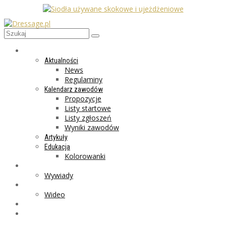
AKTUALNOŚCI
Aktualności
News
Regulaminy
Kalendarz zawodów
Propozycje
Listy startowe
Listy zgłoszeń
Wyniki zawodów
Artykuły
Edukacja
Kolorowanki
LIFESTYLE
Wywiady
GALERIA
Wideo
MARKET
PROGRAMY