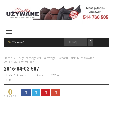
Home
»
Druga część galerii Halowego Pucharu Polski Michałowice
2016
»
2016-04-03 587
2016-04-03 587
Redakcja
/
4 kwietnia 2016
0
0
SHARES