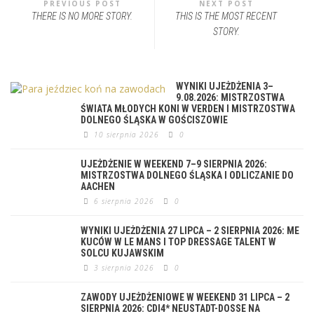
PREVIOUS POST
NEXT POST
THERE IS NO MORE STORY.
THIS IS THE MOST RECENT
STORY.
WYNIKI UJEŻDŻENIA 3–
9.08.2026: MISTRZOSTWA
ŚWIATA MŁODYCH KONI W VERDEN I MISTRZOSTWA
DOLNEGO ŚLĄSKA W GOŚCISZOWIE
10 sierpnia 2026
0
UJEŻDŻENIE W WEEKEND 7–9 SIERPNIA 2026:
MISTRZOSTWA DOLNEGO ŚLĄSKA I ODLICZANIE DO
AACHEN
6 sierpnia 2026
0
WYNIKI UJEŻDŻENIA 27 LIPCA – 2 SIERPNIA 2026: ME
KUCÓW W LE MANS I TOP DRESSAGE TALENT W
SOLCU KUJAWSKIM
3 sierpnia 2026
0
ZAWODY UJEŻDŻENIOWE W WEEKEND 31 LIPCA – 2
SIERPNIA 2026: CDI4* NEUSTADT-DOSSE NA