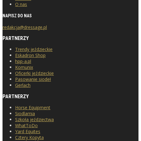
O nas
NAPISZ DO NAS
redakcja@dressage.pl
PARTNERZY
Trendy jeździeckie
Eskadron Shop
hpp-a.pl
Komunix
Oficerki jeździeckie
Pasowanie siodeł
Gerlach
PARTNERZY
Horse Equipment
Siodlarnia
Szkoła jeździectwa
WhatToDo
Yard Equites
Cztery Kopyta