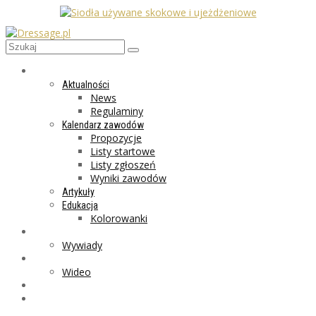
AKTUALNOŚCI
Aktualności
News
Regulaminy
Kalendarz zawodów
Propozycje
Listy startowe
Listy zgłoszeń
Wyniki zawodów
Artykuły
Edukacja
Kolorowanki
LIFESTYLE
Wywiady
GALERIA
Wideo
MARKET
PROGRAMY