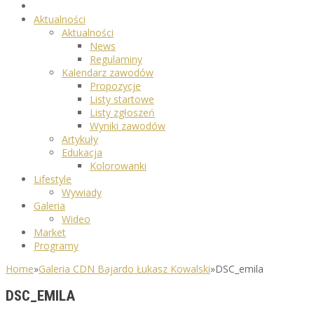
Aktualności
Aktualności
News
Regulaminy
Kalendarz zawodów
Propozycje
Listy startowe
Listy zgłoszeń
Wyniki zawodów
Artykuły
Edukacja
Kolorowanki
Lifestyle
Wywiady
Galeria
Wideo
Market
Programy
Home
»
Galeria CDN Bajardo Łukasz Kowalski
»
DSC_emila
DSC_EMILA