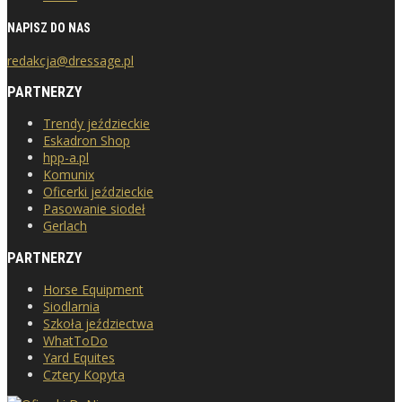
NAPISZ DO NAS
redakcja@dressage.pl
PARTNERZY
Trendy jeździeckie
Eskadron Shop
hpp-a.pl
Komunix
Oficerki jeździeckie
Pasowanie siodeł
Gerlach
PARTNERZY
Horse Equipment
Siodlarnia
Szkoła jeździectwa
WhatToDo
Yard Equites
Cztery Kopyta