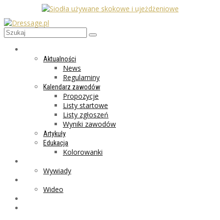
AKTUALNOŚCI
Aktualności
News
Regulaminy
Kalendarz zawodów
Propozycje
Listy startowe
Listy zgłoszeń
Wyniki zawodów
Artykuły
Edukacja
Kolorowanki
LIFESTYLE
Wywiady
GALERIA
Wideo
MARKET
PROGRAMY