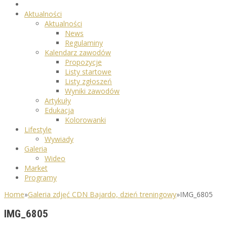
Aktualności
Aktualności
News
Regulaminy
Kalendarz zawodów
Propozycje
Listy startowe
Listy zgłoszeń
Wyniki zawodów
Artykuły
Edukacja
Kolorowanki
Lifestyle
Wywiady
Galeria
Wideo
Market
Programy
Home
»
Galeria zdjęć CDN Bajardo, dzień treningowy
»
IMG_6805
IMG_6805