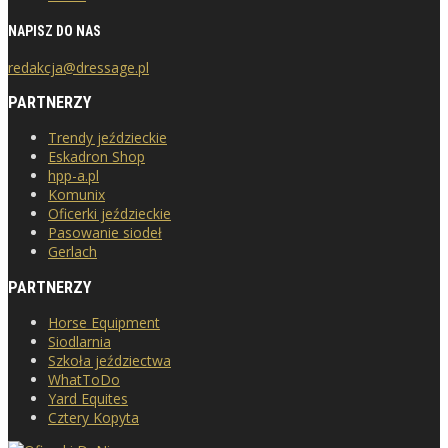
NAPISZ DO NAS
redakcja@dressage.pl
PARTNERZY
Trendy jeździeckie
Eskadron Shop
hpp-a.pl
Komunix
Oficerki jeździeckie
Pasowanie siodeł
Gerlach
PARTNERZY
Horse Equipment
Siodlarnia
Szkoła jeździectwa
WhatToDo
Yard Equites
Cztery Kopyta