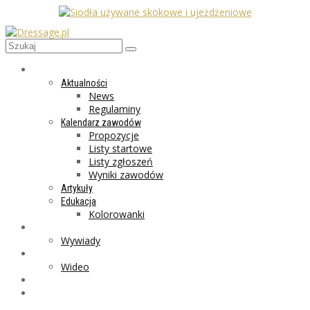
AKTUALNOŚCI
Aktualności
News
Regulaminy
Kalendarz zawodów
Propozycje
Listy startowe
Listy zgłoszeń
Wyniki zawodów
Artykuły
Edukacja
Kolorowanki
LIFESTYLE
Wywiady
GALERIA
Wideo
MARKET
PROGRAMY