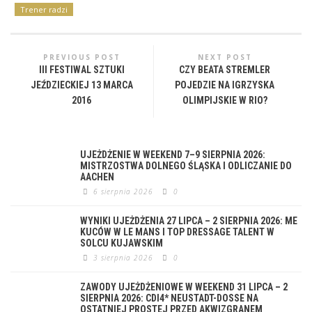
Trener radzi
PREVIOUS POST
NEXT POST
III FESTIWAL SZTUKI
CZY BEATA STREMLER
JEŹDZIECKIEJ 13 MARCA
POJEDZIE NA IGRZYSKA
2016
OLIMPIJSKIE W RIO?
UJEŻDŻENIE W WEEKEND 7–9 SIERPNIA 2026:
MISTRZOSTWA DOLNEGO ŚLĄSKA I ODLICZANIE DO
AACHEN
6 sierpnia 2026
0
WYNIKI UJEŻDŻENIA 27 LIPCA – 2 SIERPNIA 2026: ME
KUCÓW W LE MANS I TOP DRESSAGE TALENT W
SOLCU KUJAWSKIM
3 sierpnia 2026
0
ZAWODY UJEŻDŻENIOWE W WEEKEND 31 LIPCA – 2
SIERPNIA 2026: CDI4* NEUSTADT-DOSSE NA
OSTATNIEJ PROSTEJ PRZED AKWIZGRANEM