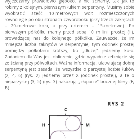
wyjeżdżamy prawidłowo głęboko, a nie ścinamy, tak jak to
robimy z kolejnym, pierwszym łukiem serpentyny. Musimy sobie
wyobrazić sześć 10-metrowych wolt rozmieszczonych
równolegle po obu stronach czworoboku (przy trzech zakrętach
– 20-metrowe koła, a przy czterech – 15-metrowe). Po
pierwszym półkółku mamy przed sobą 10 m linii prostej (!!!),
prowadzącej nas do kolejnego półkółka. Zauważcie, że im
mniejsza liczba zakrętów w serpentynie, tym odcinek prostej
pomiędzy półkołami krótszy, bo „dłużej” jedziemy koło.
Zadaniem dla Was jest obliczenie, gdzie wypadnie zetknięcie się
ze ścianą przy półwoltach. Ważną informacją, ułatwiającą dobrą
serpentynę jest zasada, że wszystkie o parzystej liczbie łuków
(2, 4, 6) (rys. 2) jedziemy przez X (odcinek prostej), a te o
nieparzystej (3, 5) (rys. 3) nakazują „złapanie” bocznej litery (E,
B).