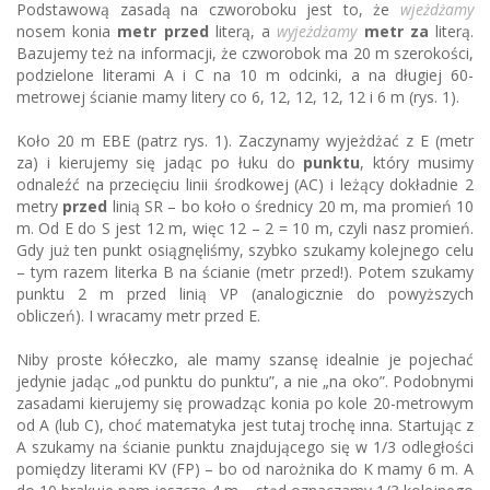
Podstawową zasadą na czworoboku jest to, że
wjeżdżamy
nosem konia
metr przed
literą, a
wyjeżdżamy
metr za
literą.
Bazujemy też na informacji, że czworobok ma 20 m szerokości,
podzielone literami A i C na 10 m odcinki, a na długiej 60-
metrowej ścianie mamy litery co 6, 12, 12, 12, 12 i 6 m (rys. 1).
Koło 20 m EBE (patrz rys. 1). Zaczynamy wyjeżdżać z E (metr
za) i kierujemy się jadąc po łuku do
punktu
, który musimy
odnaleźć na przecięciu linii środkowej (AC) i leżący dokładnie 2
metry
przed
linią SR – bo koło o średnicy 20 m, ma promień 10
m. Od E do S jest 12 m, więc 12 – 2 = 10 m, czyli nasz promień.
Gdy już ten punkt osiągnęliśmy, szybko szukamy kolejnego celu
– tym razem literka B na ścianie (metr przed!). Potem szukamy
punktu 2 m przed linią VP (analogicznie do powyższych
obliczeń). I wracamy metr przed E.
Niby proste kółeczko, ale mamy szansę idealnie je pojechać
jedynie jadąc „od punktu do punktu”, a nie „na oko”. Podobnymi
zasadami kierujemy się prowadząc konia po kole 20-metrowym
od A (lub C), choć matematyka jest tutaj trochę inna. Startując z
A szukamy na ścianie punktu znajdującego się w 1/3 odległości
pomiędzy literami KV (FP) – bo od narożnika do K mamy 6 m. A