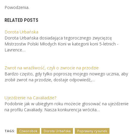
Powodzenia.
RELATED POSTS
Dorota Urbańska
Dorota Urbańska dosiadająca tegorocznego zwycięzcę
Mistrzostw Polski Młodych Koni w kategorii koni 5-letnich -
Lavrence…
Zwrot na wrażliwość, czyli o zwrocie na przodzie
Bardzo często, gdy tylko poproszę mojego nowego ucznia, aby
zrobił zwrot na przodzie, dostaje odpowiedź,…
Ujeżdżenie na Cavaliadzie?
Podobnie jak w ubiegłym roku możecie głosować na ujeżdżenie
na profilu Cavaliady. Nasza konkurencja wróciła…
TAGS:
Czworobok
Dorota Urbańska
Poprawny rysunek