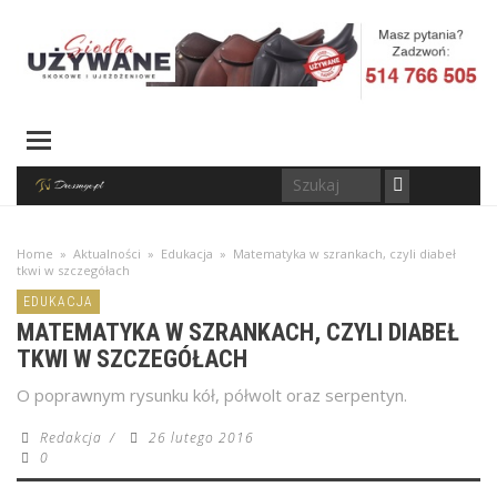
Home
»
Aktualności
»
Edukacja
»
Matematyka w szrankach, czyli diabeł
tkwi w szczegółach
EDUKACJA
MATEMATYKA W SZRANKACH, CZYLI DIABEŁ
TKWI W SZCZEGÓŁACH
O poprawnym rysunku kół, półwolt oraz serpentyn.
Redakcja
/
26 lutego 2016
0