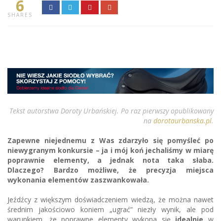
6
SHARES
Tekst autorstwa Doroty Urbańskiej. Po raz pierwszy opublikowany
na
dorotaurbanska.pl
.
Zapewne niejednemu z Was zdarzyło się pomyśleć po
niewygranym konkursie – ja i mój koń jechaliśmy w miarę
poprawnie elementy, a jednak nota taka słaba.
Dlaczego? Bardzo możliwe, że precyzja miejsca
wykonania elementów zaszwankowała.
Jeźdźcy z większym doświadczeniem wiedzą, że można nawet
średnim jakościowo koniem „ugrać” niezły wynik, ale pod
warunkiem, że poprawne elementy wykona się
idealnie
w