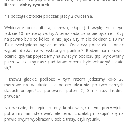
literze –
dobry rysunek
.
Na początek zróbcie podczas jazdy 2 ćwiczenia.
Wybierzcie punkt (litera, drzewo, słupek) i względem niego
jedźcie 10 metrową woltę. A teraz zadajcie sobie pytanie – Czy
na pewno było to kółko, a nie jajo? Czy miało dokładnie 10 m?
Tu niezastąpiona będzie miarka. Oraz czy początek i koniec
wypadł dokładnie w wybranym punkcie? Będzie nam łatwiej
ocenić, gdy tak pojedziemy na świeżym podłożu (np. wyrównany
piach) – tak, aby nasz ślad łatwo można było zobaczyć. Udało
się?
I znowu gładkie podłoże – tym razem jedziemy koło 20
metrowe np. w kłusie – a potem
idealnie
po tych samych
śladach przejedźcie ponownie, potem 2, 3 i 4 raz. Trudne,
prawda?
No właśnie, im lepiej mamy konia w ręku, tym precyzyjniej
potrafimy nim sterować, ale teraz chciałabym skupić się na
prawidłowym wyobrażaniu sobie trasy, czyli rysunku.