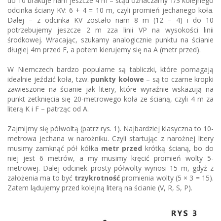
do 10 brakuje nam jeszcze 4 m – stąd oznaczamy 1/3 kolejnego
odcinka ściany KV: 6 + 4 = 10 m, czyli promień jechanego koła.
Dalej – z odcinka KV zostało nam 8 m (12 – 4) i do 10
potrzebujemy jeszcze 2 m zza linii VP na wysokości linii
środkowej. Wracając, szukamy analogicznie punktu na ścianie
długiej 4m przed F, a potem kierujemy się na A (metr przed).
W Niemczech bardzo popularne są tabliczki, które pomagają
idealnie jeździć koła, tzw.
punkty kołowe
– są to czarne kropki
zawieszone na ścianie jak litery, które wyraźnie wskazują na
punkt zetknięcia się 20-metrowego koła ze ścianą, czyli 4 m za
literą K i F – patrząc od A.
Zajmijmy się półwoltą (patrz rys. 1). Najbardziej klasyczna to 10-
metrowa jechana w narożniku. Czyli startując z narożnej litery
musimy zamknąć pół kółka
metr przed
krótką ścianą, bo do
niej jest 6 metrów, a my musimy kręcić promień wolty 5-
metrowej. Dalej odcinek prosty półwolty wynosi 15 m, gdyż z
założenia ma to być
trzykrotność
promienia wolty (5 × 3 = 15).
Zatem lądujemy przed kolejną literą na ścianie (V, R, S, P).