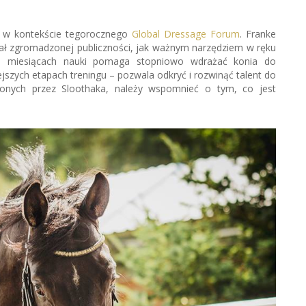
my w kontekście tegorocznego
Global Dressage Forum
. Franke
kazał zgromadzonej publiczności, jak ważnym narzędziem w ręku
ch miesiącach nauki pomaga stopniowo wdrażać konia do
ejszych etapach treningu – pozwala odkryć i rozwinąć talent do
ionych przez Sloothaka, należy wspomnieć o tym, co jest