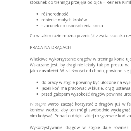
stosunek do treningu przejęła od ojca – Reinera Kli
różnorodność
robienie małych kroków
szacunek do usposobienia konia
Co w takim razie można przenieść z życia skoczka c
PRACA NA DRĄGACH
Właściwe wykorzystanie drągów w treningu konia uj
Wskazane jest, by drągi nie leżały tak po prostu na 
jako
cavaletti
. W zależności od chodu, powinno się 
do pracy w stępie powinny być ułożone na wyso
jeżeli koń ma pracować w kłusie, drągi ustawi
przed galopem wysokość drągów powinna uros
W stępie
warto zacząć korzystać z drągów już w faz
koniowi wodze, aby ten mógł swobodnie wyciągnąć sz
nim kołysać. Ponadto dzięki takiej rozgrzewce koń z
Wykorzystywanie drągów w stępie daje również s