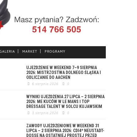
GALERIA
MARKET
PROGRAMY
UJEŻDŻENIE W WEEKEND 7–9 SIERPNIA
2026: MISTRZOSTWA DOLNEGO ŚLĄSKA I
ODLICZANIE DO AACHEN
6 sierpnia 2026
0
WYNIKI UJEŻDŻENIA 27 LIPCA – 2 SIERPNIA
2026: ME KUCÓW W LE MANS I TOP
DRESSAGE TALENT W SOLCU KUJAWSKIM
3 sierpnia 2026
0
ZAWODY UJEŻDŻENIOWE W WEEKEND 31
LIPCA – 2 SIERPNIA 2026: CDI4* NEUSTADT-
DOSSE NA OSTATNIEJ PROSTEJ PRZED