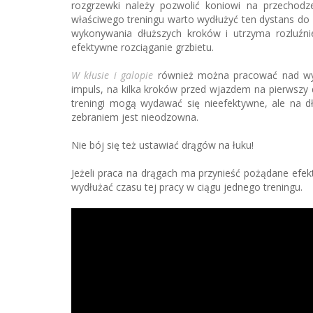
rozgrzewki należy pozwolić koniowi na przechodz
właściwego treningu warto wydłużyć ten dystans do 1
wykonywania dłuższych kroków i utrzyma rozluźni
efektywne rozciąganie grzbietu.
W kłusie i galopie
również można pracować nad wy
impuls, na kilka kroków przed wjazdem na pierwszy
treningi mogą wydawać się nieefektywne, ale na 
zebraniem jest nieodzowna.
Nie bój się też ustawiać drągów na łuku!
Jeżeli praca na drągach ma przynieść pożądane efek
wydłużać czasu tej pracy w ciągu jednego treningu.