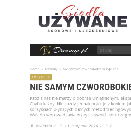
Home
»
Artykuły
»
Nie samym czworobokiem żyje koń
ARTYKUŁY
NIE SAMYM CZWOROBOKI
Któż z nas nie marzy o dobrze umięśnionym, eksp
Chyba każdy. Nie każdy jednak pracuje z koniem 
korzyściach płynących z innych metod treningowyc
Was do wprowadzania do życia swoich koni czegoś wi
Redakcja
/
13 listopada 2016
/
0