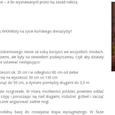
mke – a do wyznawanych przez nią zasad należą:
zy WKKWisty na życie końskiego dresażysty?
eżdżeniowego niesie ze sobą korzyści we wszystkich chodach.
ziemi, ale były na niewielkim podwyższeniu, czyli aby działały
je ustawiać następująco:
kości ok. 20 cm i w odległości 80 cm od siebie
a się na wysokość 30 cm co 130 cm
nąć do 50 cm, a dystans pomiędzy drągami do 3,5 m
ie rozgrzewki. W miarę możliwości jeździec powinien oddać
yję i poruszając się nad drągami, rozluźnić grzbiet i zacząć
acznie angażować zadnie nogi.
olidną bazę do rozwijania stępa wyciągniętego. W fazie