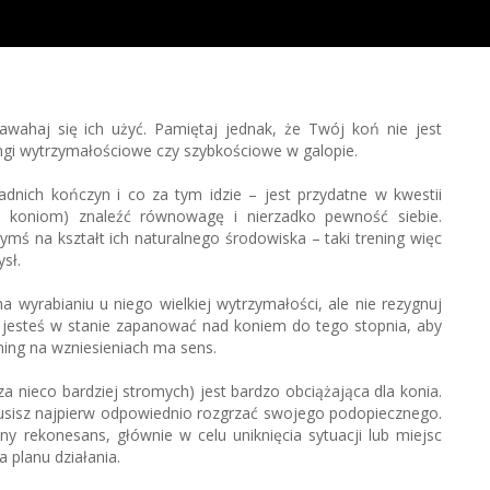
 zawahaj się ich użyć. Pamiętaj jednak, że Twój koń nie jest
ngi wytrzymałościowe czy szybkościowe w galopie.
nich kończyn i co za tym idzie – jest przydatne w kwestii
 koniom) znaleźć równowagę i nierzadko pewność siebie.
zymś na kształt ich naturalnego środowiska – taki trening więc
ysł.
a wyrabianiu u niego wielkiej wytrzymałości, ale nie rezygnuj
ko jesteś w stanie zapanować nad koniem do tego stopnia, aby
ing na wzniesieniach ma sens.
a nieco bardziej stromych) jest bardzo obciążająca dla konia.
usisz najpierw odpowiednio rozgrzać swojego podopiecznego.
y rekonesans, głównie w celu uniknięcia sytuacji lub miejsc
a planu działania.