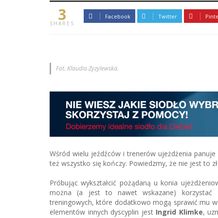
3
Facebook
Twitter
Pint
SHARES
Fot. Klaudia Zyzylewska.
Wśród wielu jeźdźców i trenerów ujeżdżenia panuje
też wszystko się kończy. Powiedzmy, że nie jest to 
Próbując wykształcić pożądaną u konia ujeżdżenio
można (a jest to nawet wskazane) korzystać 
treningowych, które dodatkowo mogą sprawić mu wi
elementów innych dyscyplin jest
Ingrid Klimke
, uz