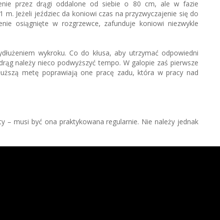
enie przez drągi oddalone od siebie o 80 cm, ale w fazie
 m. Jeżeli jeździec da koniowi czas na przyzwyczajenie się do
enie osiągnięte w rozgrzewce, zafunduje koniowi niezwykle
dłużeniem wykroku. Co do kłusa, aby utrzymać odpowiedni
 drąg należy nieco podwyższyć tempo. W galopie zaś pierwsze
dłuższą metę poprawiają one pracę zadu, która w pracy nad
ty – musi być ona praktykowana regularnie. Nie należy jednak