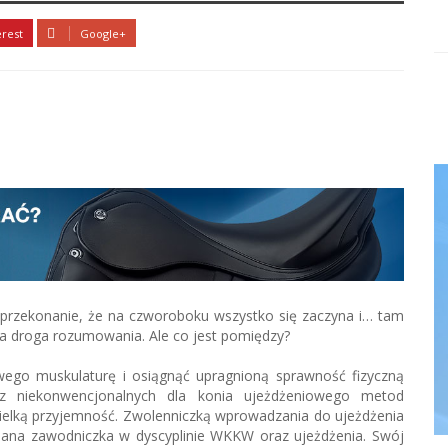
erest
Google+
 przekonanie, że na czworoboku wszystko się zaczyna i… tam
zła droga rozumowania. Ale co jest pomiędzy?
wego muskulaturę i osiągnąć upragnioną sprawność fizyczną
z niekonwencjonalnych dla konia ujeżdżeniowego metod
elką przyjemność. Zwolenniczką wprowadzania do ujeżdżenia
nana zawodniczka w dyscyplinie WKKW oraz ujeżdżenia. Swój