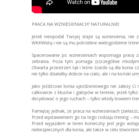
PRACA NA WZNIESIENIACH? NATURALNIE!
Jeżeli nieopodal Twojej stajni są wzniesienia, nie
WKKWistą i nie są mu potrzebne wielogodzinne treni
Spacerowanie po wzniesieniach wspomaga pracę zad
zebrania. Poza tym pomaga (szczególnie młodym
Otwarta przestrzeń łąk i leśne ścieżki są dla konia c
nie tylko działałby dobrze na ciało, ale i na koński um
Jako jeźdźcowi konia ujeżdżeniowego nie zależy Ci n
całkowicie z kłusów i galopów w terenie, jeżeli tyl
decydować o jego ruchach – tylko wtedy bowiem tren
Pamiętaj jednak, że praca na wzniesieniach (zwłaszcz
Przed wystawieniem go na tego rodzaju trening – m
Przed wyjazdem w teren konieczny jest jego wstępn
niebezpiecznych dla konia, ale także w celu stworzeni