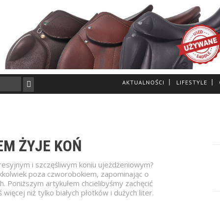
AKTUALNOŚCI
LIFESTYLE
EM ŻYJE KOŃ
resyjnym i szczęśliwym koniu ujeżdżeniowym?
jakkolwiek poza czworobokiem, zapominając o
h. Poniższym artykułem chcielibyśmy zachęcić
ęcej niż tylko białych płotków i dużych liter.