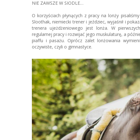
NIE ZAWSZE W SIODLE…
O korzyściach płynących z pracy na lonży pisaliś
Sloothak, niemiecki trener i jeździec, wyjaśnił i po
trenera ujeżdżeniowego jest lonża. W pierwszy
regularnej pracy i rozwijać jego muskulaturę, a późni
piaffu i pasażu. Oprócz zalet lonżowania wymien
oczywiste, czyli o gimnastyce.