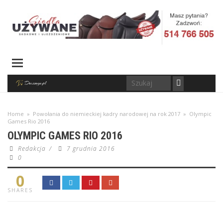
Home
»
Powołania do niemieckiej kadry narodowej na rok 2017
»
Olympic
Games Rio 2016
OLYMPIC GAMES RIO 2016
Redakcja
/
7 grudnia 2016
0
0
SHARES