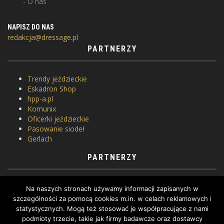
O nas
NAPISZ DO NAS
redakcja@dressage.pl
PARTNERZY
Trendy jeździeckie
Eskadron Shop
hpp-a.pl
Komunix
Oficerki jeździeckie
Pasowanie siodeł
Gerlach
PARTNERZY
Horse Equipment
Na naszych stronach używamy informacji zapisanych w
Siodlarnia
szczególności za pomocą cookies m.in. w celach reklamowych i
Szkoła jeździectwa
statystycznych. Mogą też stosować je współpracujące z nami
WhatToDo
podmioty trzecie, takie jak firmy badawcze oraz dostawcy