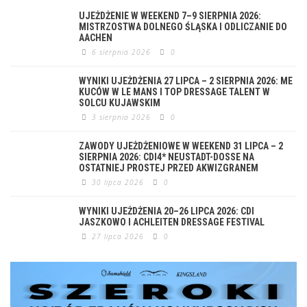
UJEŻDŻENIE W WEEKEND 7–9 SIERPNIA 2026:
MISTRZOSTWA DOLNEGO ŚLĄSKA I ODLICZANIE DO
AACHEN
6 sierpnia 2026
0
WYNIKI UJEŻDŻENIA 27 LIPCA – 2 SIERPNIA 2026: ME
KUCÓW W LE MANS I TOP DRESSAGE TALENT W
SOLCU KUJAWSKIM
3 sierpnia 2026
0
ZAWODY UJEŻDŻENIOWE W WEEKEND 31 LIPCA – 2
SIERPNIA 2026: CDI4* NEUSTADT-DOSSE NA
OSTATNIEJ PROSTEJ PRZED AKWIZGRANEM
30 lipca 2026
0
WYNIKI UJEŻDŻENIA 20–26 LIPCA 2026: CDI
JASZKOWO I ACHLEITEN DRESSAGE FESTIVAL
27 lipca 2026
0