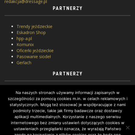
redakcja@dressage.pl
PARTNERZY
Trendy jeździeckie
Eskadron Shop
hpp-a.pl
Komunix
Oficerki jeździeckie
Pasowanie siodeł
Gerlach
PARTNERZY
Horse Equipment
Na naszych stronach używamy informacji zapisanych w
Siodlarnia
szczególności za pomocą cookies m.in. w celach reklamowych i
Szkoła jeździectwa
statystycznych. Mogą też stosować je współpracujące z nami
WhatToDo
podmioty trzecie, takie jak firmy badawcze oraz dostawcy
Yard Equites
aplikacji multimedialnych. Korzystanie z naszego serwisu
Cztery Kopyta
internetowego bez zmiany ustawień dotyczących cookies w
ustawieniach przeglądarki oznacza, że wyrażają Państwo
zgodę na korzystanie z plików cookies oraz że będą one