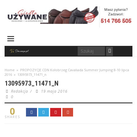
Home
»
PROPOZYCJE CDN Kołobrzeg Cavaliada Summer Jumping 8-10 lipca
2016
»
13095973_11471_n
13095973_11471_N
Redakcja
/
19 maja 2016
0
0
SHARES