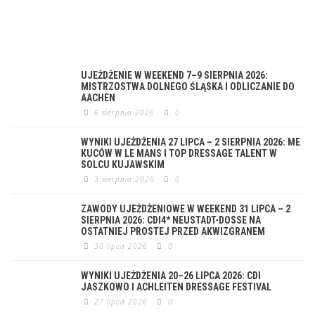
UJEŻDŻENIE W WEEKEND 7–9 SIERPNIA 2026:
MISTRZOSTWA DOLNEGO ŚLĄSKA I ODLICZANIE DO
AACHEN
6 sierpnia 2026
0
WYNIKI UJEŻDŻENIA 27 LIPCA – 2 SIERPNIA 2026: ME
KUCÓW W LE MANS I TOP DRESSAGE TALENT W
SOLCU KUJAWSKIM
3 sierpnia 2026
0
ZAWODY UJEŻDŻENIOWE W WEEKEND 31 LIPCA – 2
SIERPNIA 2026: CDI4* NEUSTADT-DOSSE NA
OSTATNIEJ PROSTEJ PRZED AKWIZGRANEM
30 lipca 2026
0
WYNIKI UJEŻDŻENIA 20–26 LIPCA 2026: CDI
JASZKOWO I ACHLEITEN DRESSAGE FESTIVAL
27 lipca 2026
0