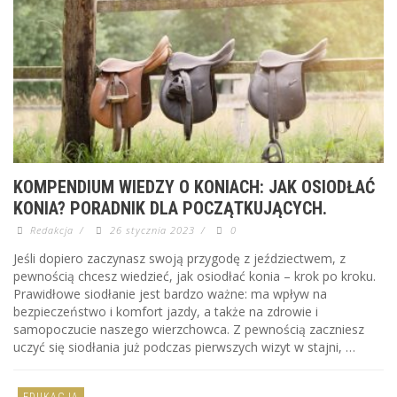
KOMPENDIUM WIEDZY O KONIACH: JAK OSIODŁAĆ
KONIA? PORADNIK DLA POCZĄTKUJĄCYCH.
Redakcja
/
26 stycznia 2023
/
0
Jeśli dopiero zaczynasz swoją przygodę z jeździectwem, z
pewnością chcesz wiedzieć, jak osiodłać konia – krok po kroku.
Prawidłowe siodłanie jest bardzo ważne: ma wpływ na
bezpieczeństwo i komfort jazdy, a także na zdrowie i
samopoczucie naszego wierzchowca. Z pewnością zaczniesz
uczyć się siodłania już podczas pierwszych wizyt w stajni, …
EDUKACJA