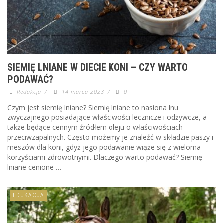
SIEMIĘ LNIANE W DIECIE KONI – CZY WARTO
PODAWAĆ?
Redakcja
/
14 marca 2023
/
0
Czym jest siemię lniane? Siemię lniane to nasiona lnu
zwyczajnego posiadające właściwości lecznicze i odżywcze, a
także będące cennym źródłem oleju o właściwościach
przeciwzapalnych. Często możemy je znaleźć w składzie paszy i
meszów dla koni, gdyż jego podawanie wiąże się z wieloma
korzyściami zdrowotnymi. Dlaczego warto podawać? Siemię
lniane cenione …
EDUKACJA