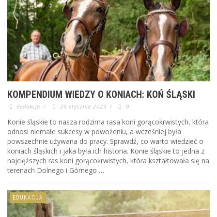
KOMPENDIUM WIEDZY O KONIACH: KOŃ ŚLĄSKI
Redakcja
/
26 stycznia 2023
/
0
Konie śląskie to nasza rodzima rasa koni gorącokrwistych, która
odnosi niemałe sukcesy w powożeniu, a wcześniej była
powszechnie używana do pracy. Sprawdź, co warto wiedzieć o
koniach śląskich i jaka była ich historia. Konie śląskie to jedna z
najcięższych ras koni gorącokrwistych, która kształtowała się na
terenach Dolnego i Górnego …
EDUKACJA