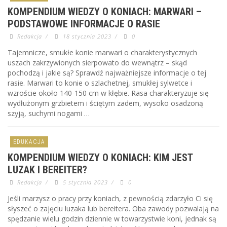
KOMPENDIUM WIEDZY O KONIACH: MARWARI –
PODSTAWOWE INFORMACJE O RASIE
Redakcja
/
18 stycznia 2023
/
0
Tajemnicze, smukłe konie marwari o charakterystycznych
uszach zakrzywionych sierpowato do wewnątrz – skąd
pochodzą i jakie są? Sprawdź najważniejsze informacje o tej
rasie. Marwari to konie o szlachetnej, smukłej sylwetce i
wzroście około 140-150 cm w kłębie. Rasa charakteryzuje się
wydłużonym grzbietem i ściętym zadem, wysoko osadzoną
szyją, suchymi nogami …
EDUKACJA
KOMPENDIUM WIEDZY O KONIACH: KIM JEST
LUZAK I BEREITER?
Redakcja
/
5 stycznia 2023
/
0
Jeśli marzysz o pracy przy koniach, z pewnością zdarzyło Ci się
słyszeć o zajęciu luzaka lub bereitera. Oba zawody pozwalają na
spędzanie wielu godzin dziennie w towarzystwie koni, jednak są