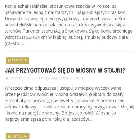
Konie achał-tekińskie, stosunkowo rzadkie w Polsce, są
uznawane za jedną z najstarszych i najpiękniejszych ras koni.
Dowiedz się więcej o tych wyjątkowych wierzchowcach. Koń
achał-tekiński bardzo szlachetna rasa koni wywodząca się z
terenów Turkmenistanu (Azja Środkowa). Są to konie średniego
wzrostu (152-164 cm w kłębie), suchej, smukłej budowy ciała
(często …
LIFESTYLE
JAK PRZYGOTOWAĆ SIĘ DO WIOSNY W STAJNI?
Redakcja
/
18 stycznia 2023
/
0
Wreszcie zima odpuszcza i ustępuje miejsca wyczekiwanej
przez jeźdźców wiośnie! Można odstawić głęboko do szafy
termobuty, schować grube swetry i rękawice. A potem czas
zakasać rękawy i… zabierać się do pracy, by przygotować stajnię
i konie na nadejście wiosny. Bo jest co robić! Wiosna to
najprzyjemniejsza pora roku dla jeźdźców. …
EDUKACJA