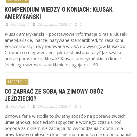
KOMPENDIUM WIEDZY O KONIACH: KŁUSAK
AMERYKAŃSKI
Redakcja
/
25 stycznia 2023
/
0
Kłusak amerykański – podstawowe informacje o rasie Kłusaki
amerykańskie, inaczej nazywane standardbred, to rasa koni
gorącokrwistych wyhodowana w USA do wyścigów kłusaków.
Co warto o niej wiedzieć i jaka jest historia rasy? Jak szybko
potrafi poruszać się kłusak? Kłusaki amerykańskie to konie
średniego wzrostu — w kłębie osiągają ok. 160 …
LIFESTYLE
CO ZABRAĆ ZE SOBĄ NA ZIMOWY OBÓZ
JEŹDZIECKI?
Redakcja
/
24 stycznia 2023
/
0
Zimowe ferie w siodle to świetny sposób na poprawę swoich
umiejętności jeździeckich i spędzenie wolnego czasu. Choć
pogoda za oknem nie zachęca do wychodzenia z domu, dla
prawdziwego miłośnika koni nie ma trudności nie do pokonania!