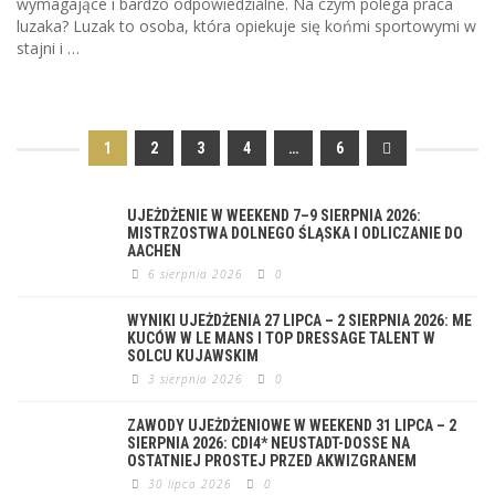
wymagające i bardzo odpowiedzialne. Na czym polega praca
luzaka? Luzak to osoba, która opiekuje się końmi sportowymi w
stajni i …
1
2
3
4
…
6
UJEŻDŻENIE W WEEKEND 7–9 SIERPNIA 2026:
MISTRZOSTWA DOLNEGO ŚLĄSKA I ODLICZANIE DO
AACHEN
6 sierpnia 2026
0
WYNIKI UJEŻDŻENIA 27 LIPCA – 2 SIERPNIA 2026: ME
KUCÓW W LE MANS I TOP DRESSAGE TALENT W
SOLCU KUJAWSKIM
3 sierpnia 2026
0
ZAWODY UJEŻDŻENIOWE W WEEKEND 31 LIPCA – 2
SIERPNIA 2026: CDI4* NEUSTADT-DOSSE NA
OSTATNIEJ PROSTEJ PRZED AKWIZGRANEM
30 lipca 2026
0