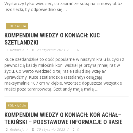
Wystarczy tylko wiedzieć, co zabrać ze sobą na zimowy obóz
jeździecki, by odpowiednio się …
EDUKACJA
KOMPENDIUM WIEDZY O KONIACH: KUC
SZETLANDZKI
Redakcja
/
23 stycznia 2023
/
0
Kuce szetlandzkie to dość popularne w naszym kraju kucyki i z
pewnością każdy miłośnik koni widział je przynajmniej raz w
życiu. Co warto wiedzieć o tej rasie i skąd się wzięła?
Sprawdźmy. Kuce szetlandzkie (szetlandy) osiągają
maksymalnie 107 cm w kłębie. Wzorzec dopuszcza wszystkie
maści poza tarantowatą. Szetlandy mają małą …
EDUKACJA
KOMPENDIUM WIEDZY O KONIACH: KOŃ ACHAŁ–
TEKIŃSKI – PODSTAWOWE INFORMACJE O RASIE
Redakcja
/
20 stycznia 2023
/
0