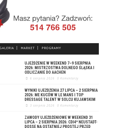
GALERIA
MARKET
PROGRAMY
UJEŻDŻENIE W WEEKEND 7–9 SIERPNIA
2026: MISTRZOSTWA DOLNEGO ŚLĄSKA I
ODLICZANIE DO AACHEN
6 sierpnia 2026
0 Komentarzy
WYNIKI UJEŻDŻENIA 27 LIPCA – 2 SIERPNIA
2026: ME KUCÓW W LE MANS I TOP
DRESSAGE TALENT W SOLCU KUJAWSKIM
3 sierpnia 2026
0 Komentarzy
ZAWODY UJEŻDŻENIOWE W WEEKEND 31
LIPCA – 2 SIERPNIA 2026: CDI4* NEUSTADT-
DOSSE NA OSTATNIEJ PROSTEJ PRZED