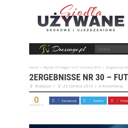
Home
»
Wyniki CDI Hagen 16-21 czerwca 2015
»
2Ergebnisse N
2ERGEBNISSE NR 30 – F
Redakcja
/
23 czerwca 2015
/
0 Komentarzy
0
Facebook
Twitter
Pint
SHARES