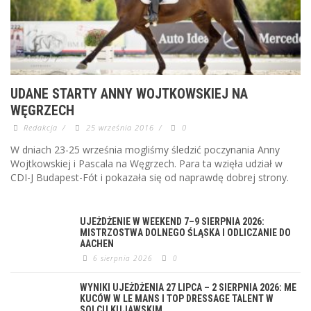
UDANE STARTY ANNY WOJTKOWSKIEJ NA
WĘGRZECH
Redakcja
/
25 września 2016
/
0
W dniach 23-25 września mogliśmy śledzić poczynania Anny
Wojtkowskiej i Pascala na Węgrzech. Para ta wzięła udział w
CDI-J Budapest-Fót i pokazała się od naprawdę dobrej strony.
UJEŻDŻENIE W WEEKEND 7–9 SIERPNIA 2026:
MISTRZOSTWA DOLNEGO ŚLĄSKA I ODLICZANIE DO
AACHEN
6 sierpnia 2026
0
WYNIKI UJEŻDŻENIA 27 LIPCA – 2 SIERPNIA 2026: ME
KUCÓW W LE MANS I TOP DRESSAGE TALENT W
SOLCU KUJAWSKIM