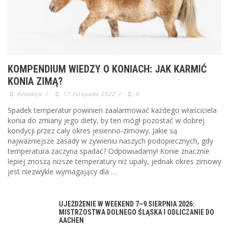
KOMPENDIUM WIEDZY O KONIACH: JAK KARMIĆ
KONIA ZIMĄ?
Redakcja
/
17 listopada 2022
/
0
Spadek temperatur powinien zaalarmować każdego właściciela
konia do zmiany jego diety, by ten mógł pozostać w dobrej
kondycji przez cały okres jesienno-zimowy. Jakie są
najważniejsze zasady w żywieniu naszych podopiecznych, gdy
temperatura zaczyna spadać? Odpowiadamy! Konie znacznie
lepiej znoszą niższe temperatury niż upały, jednak okres zimowy
jest niezwykle wymagający dla …
UJEŻDŻENIE W WEEKEND 7–9 SIERPNIA 2026:
MISTRZOSTWA DOLNEGO ŚLĄSKA I ODLICZANIE DO
AACHEN