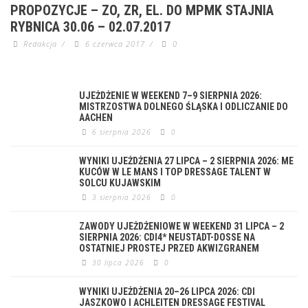
PROPOZYCJE – ZO, ZR, EL. DO MPMK STAJNIA
RYBNICA 30.06 – 02.07.2017
Redakcja
/
6 czerwca 2017
/
0
UJEŻDŻENIE W WEEKEND 7–9 SIERPNIA 2026:
MISTRZOSTWA DOLNEGO ŚLĄSKA I ODLICZANIE DO
AACHEN
6 sierpnia 2026
0
WYNIKI UJEŻDŻENIA 27 LIPCA – 2 SIERPNIA 2026: ME
KUCÓW W LE MANS I TOP DRESSAGE TALENT W
SOLCU KUJAWSKIM
3 sierpnia 2026
0
ZAWODY UJEŻDŻENIOWE W WEEKEND 31 LIPCA – 2
SIERPNIA 2026: CDI4* NEUSTADT-DOSSE NA
OSTATNIEJ PROSTEJ PRZED AKWIZGRANEM
30 lipca 2026
0
WYNIKI UJEŻDŻENIA 20–26 LIPCA 2026: CDI
JASZKOWO I ACHLEITEN DRESSAGE FESTIVAL