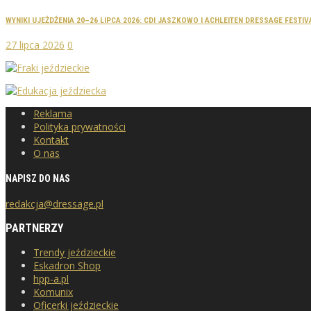
WYNIKI UJEŻDŻENIA 20–26 LIPCA 2026: CDI JASZKOWO I ACHLEITEN DRESSAGE FESTIV
27 lipca 2026
0
Reklama
Polityka prywatności
Kontakt
O nas
NAPISZ DO NAS
redakcja@dressage.pl
PARTNERZY
Trendy jeździeckie
Eskadron Shop
hpp-a.pl
Komunix
Oficerki jeździeckie