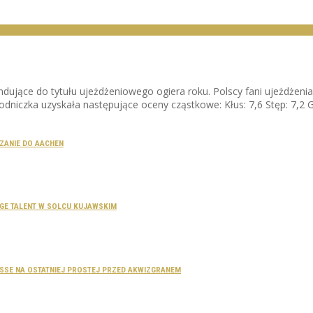
endujące do tytułu ujeżdżeniowego ogiera roku. Polscy fani ujeżdżenia
dniczka uzyskała następujące oceny cząstkowe: Kłus: 7,6 Stęp: 7,2 
CZANIE DO AACHEN
SAGE TALENT W SOLCU KUJAWSKIM
DOSSE NA OSTATNIEJ PROSTEJ PRZED AKWIZGRANEM