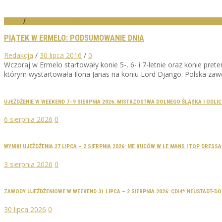
WIDEO
/
WYNIKI ZAWODÓW
PIĄTEK W ERMELO: PODSUMOWANIE DNIA
Redakcja
/
30 lipca 2016
/
0
Wczoraj w Ermelo startowały konie 5-, 6- i 7-letnie oraz konie pret
którym wystartowała Ilona Janas na koniu Lord Django. Polska zawo
UJEŻDŻENIE W WEEKEND 7–9 SIERPNIA 2026: MISTRZOSTWA DOLNEGO ŚLĄSKA I ODLI
6 sierpnia 2026
0
WYNIKI UJEŻDŻENIA 27 LIPCA – 2 SIERPNIA 2026: ME KUCÓW W LE MANS I TOP DRES
3 sierpnia 2026
0
ZAWODY UJEŻDŻENIOWE W WEEKEND 31 LIPCA – 2 SIERPNIA 2026: CDI4* NEUSTADT-
30 lipca 2026
0