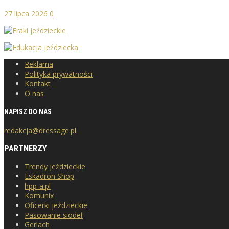
27 lipca 2026
0
Reklama
Polityka prywatności
Kontakt
O nas
NAPISZ DO NAS
redakcja@dressage.pl
PARTNERZY
Trendy jeździeckie
Eskadron Shop
hpp-a.pl
Komunix
Oficerki jeździeckie
Pasowanie siodeł
Gerlach