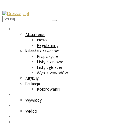
AKTUALNOŚCI
Aktualności
News
Regulaminy
Kalendarz zawodów
Propozycje
Listy startowe
Listy zgłoszeń
Wyniki zawodów
Artykuły
Edukacja
Kolorowanki
LIFESTYLE
Wywiady
GALERIA
Wideo
MARKET
PROGRAMY