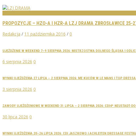
PROPOZYCJE
PROPOZYCJE – HZO-A I HZR-A LZJ DRAMA ZBROSŁAWICE 25-27
Redakcja
/
11 października 2016
/
0
UJEŻDŻENIE W WEEKEND 7–9 SIERPNIA 2026: MISTRZOSTWA DOLNEGO ŚLĄSKA I ODLI
6 sierpnia 2026
0
WYNIKI UJEŻDŻENIA 27 LIPCA – 2 SIERPNIA 2026: ME KUCÓW W LE MANS I TOP DRES
3 sierpnia 2026
0
ZAWODY UJEŻDŻENIOWE W WEEKEND 31 LIPCA – 2 SIERPNIA 2026: CDI4* NEUSTADT-
30 lipca 2026
0
WYNIKI UJEŻDŻENIA 20–26 LIPCA 2026: CDI JASZKOWO I ACHLEITEN DRESSAGE FESTIV