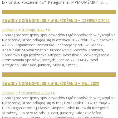
k/Płońska, Poczernin 43/1 Kategoria: el. MPMK/MŚMK 4, 5, …
KALENDARZ ZAWODÓW
ZAWODY OGÓLNOPOLSKIE W UJEŻDŻENIU – CZERWIEC 2022
Redakcja
/
30 maja 2022
/
0
Poniżej prezentujemy spis Zawodów Ogólnopolskich w dyscyplinie
ujeżdżenia, które odbędą się w czerwcu 2022 roku. 3 – 5 czerwca
– CDN Organizator: Pomorska Federacja Sportu w Gdańsku,
Kaszubskie Stowarzyszenie Promowania Sportów Konnych,
Pomorska Liga Jeździecka Miejsce: Kaszubskie Stowarzyszenie
Promowania Sportów Konnych (Sienica 22, 89-642 Rytel
Kategoria: Młodzicy, Juniorzy Młodsi, Dzieci, …
KALENDARZ ZAWODÓW
ZAWODY OGÓLNOPOLSKIE W UJEŻDŻENIU – MAJ 2022
Redakcja
/
25 kwietnia 2022
/
0
Poniżej prezentujemy spis Zawodów Ogólnopolskich w dyscyplinie
ujeżdżenia, które odbędą się w maju 2022 roku. 13 – 15 maja –
CDN Organizator: KJ Classic Miejsce: Solec Kujawski Kategoria:
Młodzicy, Juniorzy Młodsi, Dzieci, Juniorzy, Młodzi Jeźdźcy,
Seniorzy 20 – 22 maja – CDN Organizator: SKJ Beckersport