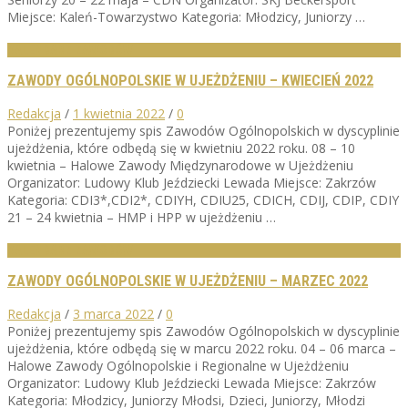
Miejsce: Kaleń-Towarzystwo Kategoria: Młodzicy, Juniorzy …
KALENDARZ ZAWODÓW
ZAWODY OGÓLNOPOLSKIE W UJEŻDŻENIU – KWIECIEŃ 2022
Redakcja
/
1 kwietnia 2022
/
0
Poniżej prezentujemy spis Zawodów Ogólnopolskich w dyscyplinie
ujeżdżenia, które odbędą się w kwietniu 2022 roku. 08 – 10
kwietnia – Halowe Zawody Międzynarodowe w Ujeżdżeniu
Organizator: Ludowy Klub Jeździecki Lewada Miejsce: Zakrzów
Kategoria: CDI3*,CDI2*, CDIYH, CDIU25, CDICH, CDIJ, CDIP, CDIY
21 – 24 kwietnia – HMP i HPP w ujeżdżeniu …
KALENDARZ ZAWODÓW
ZAWODY OGÓLNOPOLSKIE W UJEŻDŻENIU – MARZEC 2022
Redakcja
/
3 marca 2022
/
0
Poniżej prezentujemy spis Zawodów Ogólnopolskich w dyscyplinie
ujeżdżenia, które odbędą się w marcu 2022 roku. 04 – 06 marca –
Halowe Zawody Ogólnopolskie i Regionalne w Ujeżdżeniu
Organizator: Ludowy Klub Jeździecki Lewada Miejsce: Zakrzów
Kategoria: Młodzicy, Juniorzy Młodsi, Dzieci, Juniorzy, Młodzi