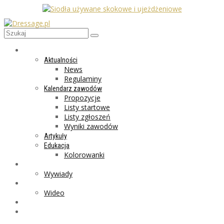
AKTUALNOŚCI
Aktualności
News
Regulaminy
Kalendarz zawodów
Propozycje
Listy startowe
Listy zgłoszeń
Wyniki zawodów
Artykuły
Edukacja
Kolorowanki
LIFESTYLE
Wywiady
GALERIA
Wideo
MARKET
PROGRAMY