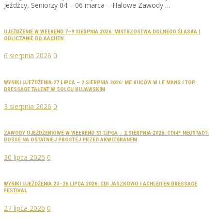
Jeźdźcy, Seniorzy 04 – 06 marca – Halowe Zawody …
UJEŻDŻENIE W WEEKEND 7–9 SIERPNIA 2026: MISTRZOSTWA DOLNEGO ŚLĄSKA I
ODLICZANIE DO AACHEN
6 sierpnia 2026
0
WYNIKI UJEŻDŻENIA 27 LIPCA – 2 SIERPNIA 2026: ME KUCÓW W LE MANS I TOP
DRESSAGE TALENT W SOLCU KUJAWSKIM
3 sierpnia 2026
0
ZAWODY UJEŻDŻENIOWE W WEEKEND 31 LIPCA – 2 SIERPNIA 2026: CDI4* NEUSTADT-
DOSSE NA OSTATNIEJ PROSTEJ PRZED AKWIZGRANEM
30 lipca 2026
0
WYNIKI UJEŻDŻENIA 20–26 LIPCA 2026: CDI JASZKOWO I ACHLEITEN DRESSAGE
FESTIVAL
27 lipca 2026
0