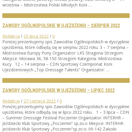
września – Mistrzostwa Polski Młodych Koni …
KALENDARZ ZAWODÓW
ZAWODY OGÓLNOPOLSKIE W UJEŻDŻENIU – SIERPIEŃ 2022
Redakcja
/
25 lipca 2022
/
0
Poniżej prezentujemy spis Zawodów Ogólnopolskich w dyscyplinie
ujeżdżenia, które odbędą się w sierpniu 2022 roku. 3 – 7 sierpnia –
Mistrzostwa Europy Pony Organizator: LKS Stragona Strzegom
Miejsce: Morawa 36, 58-150 Strzegom Kategoria: Mistrzostwa
Kucy 12 – 14 sierpnia – CDN Sportowy Czempionat Koni
Ujeżdżeniowych „Top Dressage Talents” Organizator: …
KALENDARZ ZAWODÓW
ZAWODY OGÓLNOPOLSKIE W UJEŻDŻENIU – LIPIEC 2022
Redakcja
/
27 czerwca 2022
/
0
Poniżej prezentujemy spis Zawodów Ogólnopolskich w dyscyplinie
ujeżdżenia, które odbędą się w lipcu 2022 roku. 1 – 3 lipca – CDN
– Summer Dressage Festival Poczernin Organizator: INTERHR –
Jeździecki Klub Sportowy „Poczernin” sp.zo.o Miejsce: INTERHR-
Jeżdziecki Klub Sportowy „Poczernin”sp.zo.o; 09-142 Załuski