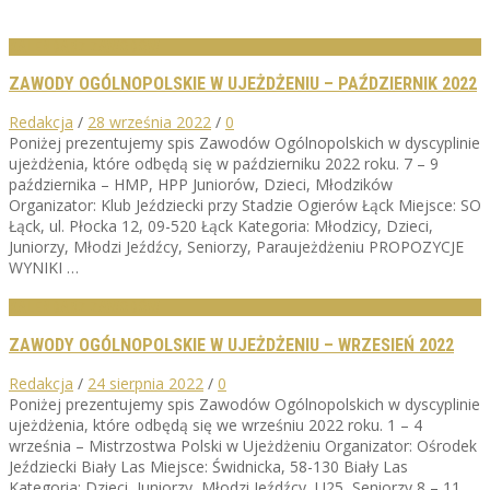
KALENDARZ ZAWODÓW
ZAWODY OGÓLNOPOLSKIE W UJEŻDŻENIU – PAŹDZIERNIK 2022
Redakcja
/
28 września 2022
/
0
Poniżej prezentujemy spis Zawodów Ogólnopolskich w dyscyplinie
ujeżdżenia, które odbędą się w październiku 2022 roku. 7 – 9
października – HMP, HPP Juniorów, Dzieci, Młodzików
Organizator: Klub Jeździecki przy Stadzie Ogierów Łąck Miejsce: SO
Łąck, ul. Płocka 12, 09-520 Łąck Kategoria: Młodzicy, Dzieci,
Juniorzy, Młodzi Jeźdźcy, Seniorzy, Paraujeżdżeniu PROPOZYCJE
WYNIKI …
KALENDARZ ZAWODÓW
ZAWODY OGÓLNOPOLSKIE W UJEŻDŻENIU – WRZESIEŃ 2022
Redakcja
/
24 sierpnia 2022
/
0
Poniżej prezentujemy spis Zawodów Ogólnopolskich w dyscyplinie
ujeżdżenia, które odbędą się we wrześniu 2022 roku. 1 – 4
września – Mistrzostwa Polski w Ujeżdżeniu Organizator: Ośrodek
Jeździecki Biały Las Miejsce: Świdnicka, 58-130 Biały Las
Kategoria: Dzieci, Juniorzy, Młodzi Jeźdźcy, U25, Seniorzy 8 – 11