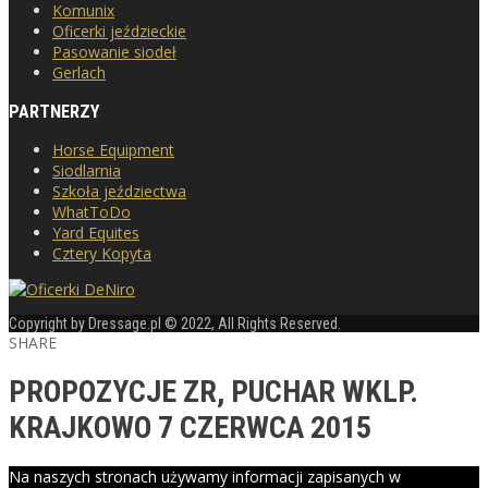
Komunix
Oficerki jeździeckie
Pasowanie siodeł
Gerlach
PARTNERZY
Horse Equipment
Siodlarnia
Szkoła jeździectwa
WhatToDo
Yard Equites
Cztery Kopyta
Copyright by Dressage.pl © 2022, All Rights Reserved.
SHARE
PROPOZYCJE ZR, PUCHAR WKLP.
KRAJKOWO 7 CZERWCA 2015
Na naszych stronach używamy informacji zapisanych w