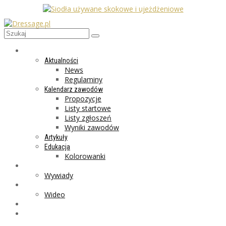
AKTUALNOŚCI
Aktualności
News
Regulaminy
Kalendarz zawodów
Propozycje
Listy startowe
Listy zgłoszeń
Wyniki zawodów
Artykuły
Edukacja
Kolorowanki
LIFESTYLE
Wywiady
GALERIA
Wideo
MARKET
PROGRAMY