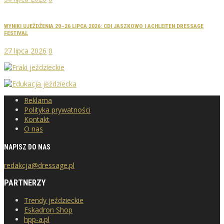
WYNIKI UJEŻDŻENIA 20–26 LIPCA 2026: CDI JASZKOWO I ACHLEITEN DRESSAGE
FESTIVAL
27 lipca 2026
0
Reklama
Polityka prywatności
Kontakt
O nas
NAPISZ DO NAS
redakcja@dressage.pl
PARTNERZY
Trendy jeździeckie
Eskadron Shop
hpp-a.pl