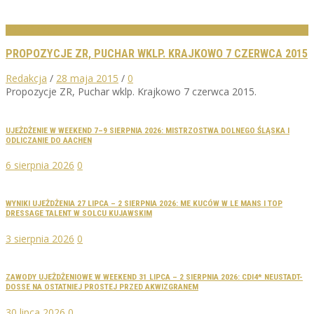
PROPOZYCJE
PROPOZYCJE ZR, PUCHAR WKLP. KRAJKOWO 7 CZERWCA 2015
Redakcja
/
28 maja 2015
/
0
Propozycje ZR, Puchar wklp. Krajkowo 7 czerwca 2015.
UJEŻDŻENIE W WEEKEND 7–9 SIERPNIA 2026: MISTRZOSTWA DOLNEGO ŚLĄSKA I
ODLICZANIE DO AACHEN
6 sierpnia 2026
0
WYNIKI UJEŻDŻENIA 27 LIPCA – 2 SIERPNIA 2026: ME KUCÓW W LE MANS I TOP
DRESSAGE TALENT W SOLCU KUJAWSKIM
3 sierpnia 2026
0
ZAWODY UJEŻDŻENIOWE W WEEKEND 31 LIPCA – 2 SIERPNIA 2026: CDI4* NEUSTADT-
DOSSE NA OSTATNIEJ PROSTEJ PRZED AKWIZGRANEM
30 lipca 2026
0