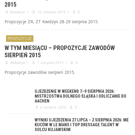
2015
Redakcja
/
10 sierpnia 2015
/
0
Propozycje ZR, ZT Kwidzyn 28-29 sierpnia 2015.
PROPOZYCJE
W TYM MIESIĄCU – PROPOZYCJE ZAWODÓW
SIERPIEŃ 2015
Redakcja
/
1 sierpnia 2015
/
0
Propozycje zawodów sierpień 2015.
UJEŻDŻENIE W WEEKEND 7–9 SIERPNIA 2026:
MISTRZOSTWA DOLNEGO ŚLĄSKA I ODLICZANIE DO
AACHEN
6 sierpnia 2026
0
WYNIKI UJEŻDŻENIA 27 LIPCA – 2 SIERPNIA 2026: ME
KUCÓW W LE MANS I TOP DRESSAGE TALENT W
SOLCU KUJAWSKIM