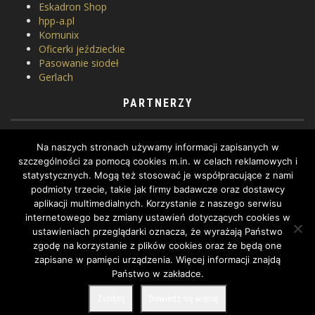
Eskadron Shop
hpp-a.pl
Komunix
Oficerki jeździeckie
Pasowanie siodeł
Gerlach
PARTNERZY
Horse Equipment
Na naszych stronach używamy informacji zapisanych w
Siodlarnia
szczególności za pomocą cookies m.in. w celach reklamowych i
Szkoła jeździectwa
statystycznych. Mogą też stosować je współpracujące z nami
WhatToDo
podmioty trzecie, takie jak firmy badawcze oraz dostawcy
Yard Equites
aplikacji multimedialnych. Korzystanie z naszego serwisu
Cztery Kopyta
internetowego bez zmiany ustawień dotyczących cookies w
ustawieniach przeglądarki oznacza, że wyrażają Państwo
zgodę na korzystanie z plików cookies oraz że będą one
zapisane w pamięci urządzenia. Więcej informacji znajdą
Państwo w zakładce.
COPYRIGHT BY DRESSAGE.PL © 2022, ALL RIGHTS RESERVED.
Zamknij
Dowiedz się więcej