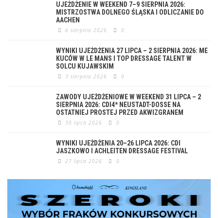
UJEŻDŻENIE W WEEKEND 7–9 SIERPNIA 2026:
MISTRZOSTWA DOLNEGO ŚLĄSKA I ODLICZANIE DO
AACHEN
6 sierpnia 2026
0
WYNIKI UJEŻDŻENIA 27 LIPCA – 2 SIERPNIA 2026: ME
KUCÓW W LE MANS I TOP DRESSAGE TALENT W
SOLCU KUJAWSKIM
3 sierpnia 2026
0
ZAWODY UJEŻDŻENIOWE W WEEKEND 31 LIPCA – 2
SIERPNIA 2026: CDI4* NEUSTADT-DOSSE NA
OSTATNIEJ PROSTEJ PRZED AKWIZGRANEM
30 lipca 2026
0
WYNIKI UJEŻDŻENIA 20–26 LIPCA 2026: CDI
JASZKOWO I ACHLEITEN DRESSAGE FESTIVAL
27 lipca 2026
0