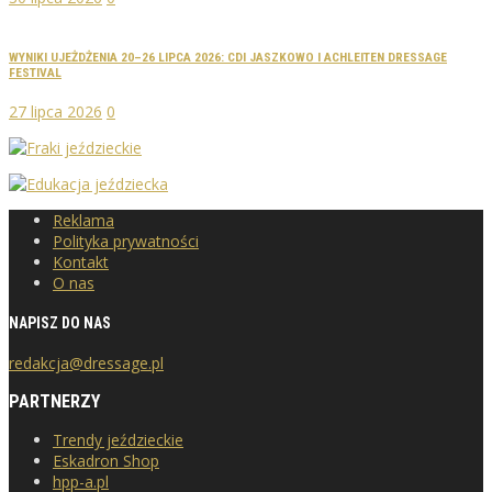
WYNIKI UJEŻDŻENIA 20–26 LIPCA 2026: CDI JASZKOWO I ACHLEITEN DRESSAGE
FESTIVAL
27 lipca 2026
0
Reklama
Polityka prywatności
Kontakt
O nas
NAPISZ DO NAS
redakcja@dressage.pl
PARTNERZY
Trendy jeździeckie
Eskadron Shop
hpp-a.pl