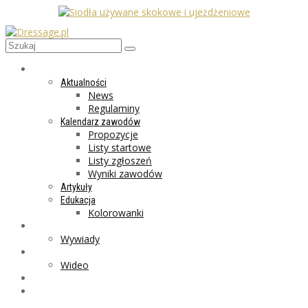
AKTUALNOŚCI
Aktualności
News
Regulaminy
Kalendarz zawodów
Propozycje
Listy startowe
Listy zgłoszeń
Wyniki zawodów
Artykuły
Edukacja
Kolorowanki
LIFESTYLE
Wywiady
GALERIA
Wideo
MARKET
PROGRAMY