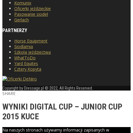
Komunix
Oficerki jeździeckie
Pasowanie siodeł
Gerlach
PARTNERZY
Horse Equipment
Siodlarnia
Szkoła jeździectwa
WhatToDo
Yard Equites
Cztery Kopyta
Copyright by Dressage.pl © 2022, All Rights Reserved.
SHARE
WYNIKI DIGITAL CUP – JUNIOR CUP
2015 KUCE
Na naszych stronach używamy informacji zapisanych w