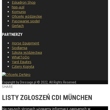
Eskadron Shop
hpp-a.pl
Komunix
Oficerki jeździeckie
Pasowanie siodeł
Gerlach
PARTNERZY
Horse Equipment
Siodlarnia
Szkoła jeździectwa
WhatToDo
Yard Equites
Cztery Kopyta
Copyright by Dressage.pl © 2022, All Rights Reserved.
SHARE
LISTY ZGŁOSZEŃ CDI MÜNCHEN
Na naszych stronach używamy informacji zapisanych w