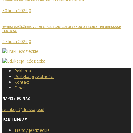
30 lipca 2026
0
WYNIKI UJEŻDŻENIA 20–26 LIPCA 2026: CDI JASZKOWO I ACHLEITEN DRESSAGE
FESTIVAL
27 lipca 2026
0
Reklama
Polityka prywatności
Kontakt
O nas
NAPISZ DO NAS
redakcja@dressage.pl
PARTNERZY
Trendy jeździeckie