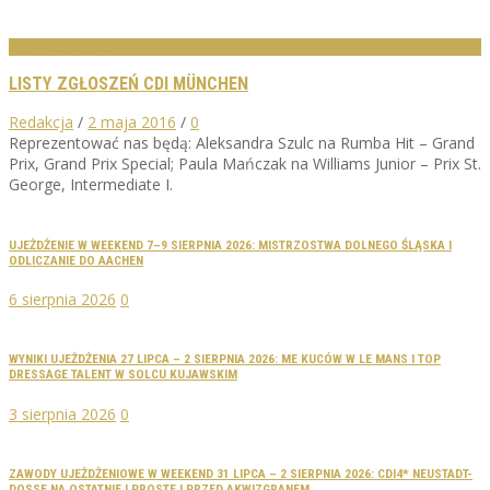
LISTY ZGŁOSZEŃ
LISTY ZGŁOSZEŃ CDI MÜNCHEN
Redakcja
/
2 maja 2016
/
0
Reprezentować nas będą: Aleksandra Szulc na Rumba Hit – Grand
Prix, Grand Prix Special; Paula Mańczak na Williams Junior – Prix St.
George, Intermediate I.
UJEŻDŻENIE W WEEKEND 7–9 SIERPNIA 2026: MISTRZOSTWA DOLNEGO ŚLĄSKA I
ODLICZANIE DO AACHEN
6 sierpnia 2026
0
WYNIKI UJEŻDŻENIA 27 LIPCA – 2 SIERPNIA 2026: ME KUCÓW W LE MANS I TOP
DRESSAGE TALENT W SOLCU KUJAWSKIM
3 sierpnia 2026
0
ZAWODY UJEŻDŻENIOWE W WEEKEND 31 LIPCA – 2 SIERPNIA 2026: CDI4* NEUSTADT-
DOSSE NA OSTATNIEJ PROSTEJ PRZED AKWIZGRANEM