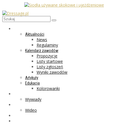
AKTUALNOŚCI
Aktualności
News
Regulaminy
Kalendarz zawodów
Propozycje
Listy startowe
Listy zgłoszeń
Wyniki zawodów
Artykuły
Edukacja
Kolorowanki
LIFESTYLE
Wywiady
GALERIA
Wideo
MARKET
PROGRAMY