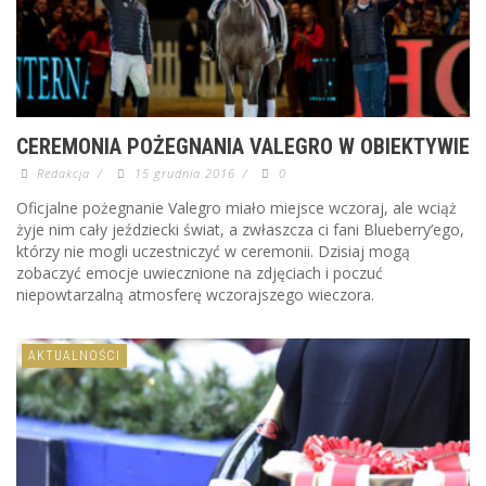
CEREMONIA POŻEGNANIA VALEGRO W OBIEKTYWIE
Redakcja
/
15 grudnia 2016
/
0
Oficjalne pożegnanie Valegro miało miejsce wczoraj, ale wciąż
żyje nim cały jeździecki świat, a zwłaszcza ci fani Blueberry’ego,
którzy nie mogli uczestniczyć w ceremonii. Dzisiaj mogą
zobaczyć emocje uwiecznione na zdjęciach i poczuć
niepowtarzalną atmosferę wczorajszego wieczora.
AKTUALNOŚCI