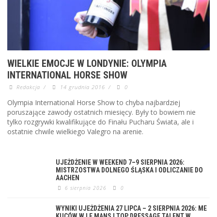
WIELKIE EMOCJE W LONDYNIE: OLYMPIA
INTERNATIONAL HORSE SHOW
Redakcja
/
14 grudnia 2016
/
0
Olympia International Horse Show to chyba najbardziej
poruszające zawody ostatnich miesięcy. Były to bowiem nie
tylko rozgrywki kwalifikujące do Finału Pucharu Świata, ale i
ostatnie chwile wielkiego Valegro na arenie.
UJEŻDŻENIE W WEEKEND 7–9 SIERPNIA 2026:
MISTRZOSTWA DOLNEGO ŚLĄSKA I ODLICZANIE DO
AACHEN
6 sierpnia 2026
0
WYNIKI UJEŻDŻENIA 27 LIPCA – 2 SIERPNIA 2026: ME
KUCÓW W LE MANS I TOP DRESSAGE TALENT W