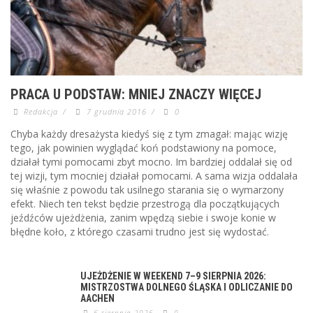
PRACA U PODSTAW: MNIEJ ZNACZY WIĘCEJ
Redakcja
/
7 grudnia 2016
/
0
Chyba każdy dresażysta kiedyś się z tym zmagał: mając wizję
tego, jak powinien wyglądać koń podstawiony na pomoce,
działał tymi pomocami zbyt mocno. Im bardziej oddalał się od
tej wizji, tym mocniej działał pomocami. A sama wizja oddalała
się właśnie z powodu tak usilnego starania się o wymarzony
efekt. Niech ten tekst będzie przestrogą dla początkujących
jeźdźców ujeżdżenia, zanim wpędzą siebie i swoje konie w
błędne koło, z którego czasami trudno jest się wydostać.
UJEŻDŻENIE W WEEKEND 7–9 SIERPNIA 2026:
MISTRZOSTWA DOLNEGO ŚLĄSKA I ODLICZANIE DO
AACHEN
6 sierpnia 2026
0