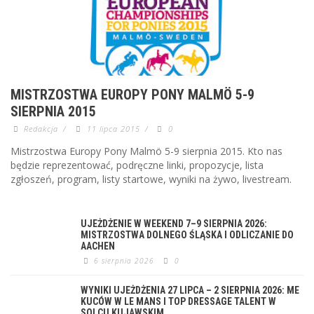
MISTRZOSTWA EUROPY PONY MALMÖ 5-9
SIERPNIA 2015
Redakcja
/
11 lipca 2015
/
0
Mistrzostwa Europy Pony Malmö 5-9 sierpnia 2015. Kto nas
będzie reprezentować, podręczne linki, propozycje, lista
zgłoszeń, program, listy startowe, wyniki na żywo, livestream.
UJEŻDŻENIE W WEEKEND 7–9 SIERPNIA 2026:
MISTRZOSTWA DOLNEGO ŚLĄSKA I ODLICZANIE DO
AACHEN
6 sierpnia 2026
0
WYNIKI UJEŻDŻENIA 27 LIPCA – 2 SIERPNIA 2026: ME
KUCÓW W LE MANS I TOP DRESSAGE TALENT W
SOLCU KUJAWSKIM