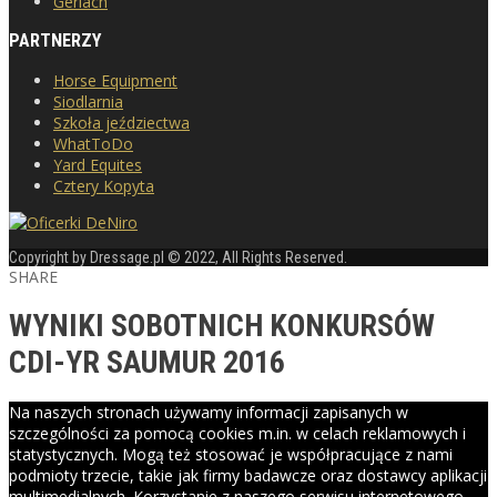
Gerlach
PARTNERZY
Horse Equipment
Siodlarnia
Szkoła jeździectwa
WhatToDo
Yard Equites
Cztery Kopyta
Copyright by Dressage.pl © 2022, All Rights Reserved.
SHARE
WYNIKI SOBOTNICH KONKURSÓW
CDI-YR SAUMUR 2016
Na naszych stronach używamy informacji zapisanych w
szczególności za pomocą cookies m.in. w celach reklamowych i
statystycznych. Mogą też stosować je współpracujące z nami
podmioty trzecie, takie jak firmy badawcze oraz dostawcy aplikacji
multimedialnych. Korzystanie z naszego serwisu internetowego