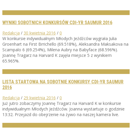
WYNIKI ZAWODÓW
WYNIKI SOBOTNICH KONKURSÓW CDI-YR SAUMUR 2016
Redakcja
/
30 kwietnia 2016
/
0
W konkursie indywidualnym Młodych Jeźdźców wygrała Julia
Groenhart na First Brrichello (69.518%), Aleksandra Maksakova na
Scampalo 6 (69.254%), Milena Aubry na Babyface (68.596%).
Joannę Tragarz na Harvard K zajęła miejsce 5 z wynikiem
65.965%.
LISTY STARTOWE
LISTA STARTOWA NA SOBOTNIE KONKURSY CDI-YR SAUMUR
2016
Redakcja
/
29 kwietnia 2016
/
0
Już jutro zobaczymy Joannę Tragarz na Harvard K w konkursie
indywidualnym Młodych Jeźdźców. Joanna wystartuje o godzinie
13:32. Przejazd do obejrzenie na żywo na naszej kamera live.
WYNIKI ZAWODÓW