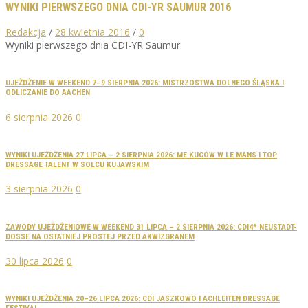
WYNIKI PIERWSZEGO DNIA CDI-YR SAUMUR 2016
Redakcja
/
28 kwietnia 2016
/
0
Wyniki pierwszego dnia CDI-YR Saumur.
UJEŻDŻENIE W WEEKEND 7–9 SIERPNIA 2026: MISTRZOSTWA DOLNEGO ŚLĄSKA I
ODLICZANIE DO AACHEN
6 sierpnia 2026
0
WYNIKI UJEŻDŻENIA 27 LIPCA – 2 SIERPNIA 2026: ME KUCÓW W LE MANS I TOP
DRESSAGE TALENT W SOLCU KUJAWSKIM
3 sierpnia 2026
0
ZAWODY UJEŻDŻENIOWE W WEEKEND 31 LIPCA – 2 SIERPNIA 2026: CDI4* NEUSTADT-
DOSSE NA OSTATNIEJ PROSTEJ PRZED AKWIZGRANEM
30 lipca 2026
0
WYNIKI UJEŻDŻENIA 20–26 LIPCA 2026: CDI JASZKOWO I ACHLEITEN DRESSAGE