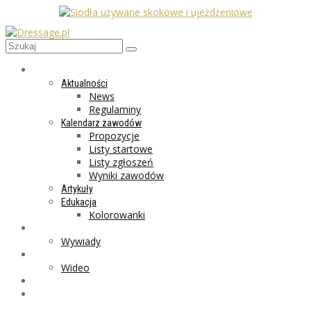
AKTUALNOŚCI
Aktualności
News
Regulaminy
Kalendarz zawodów
Propozycje
Listy startowe
Listy zgłoszeń
Wyniki zawodów
Artykuły
Edukacja
Kolorowanki
LIFESTYLE
Wywiady
GALERIA
Wideo
MARKET
PROGRAMY