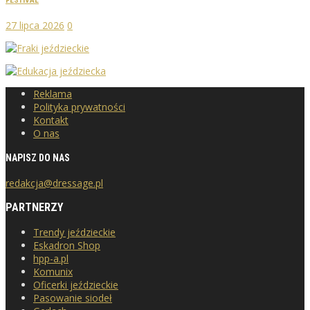
FESTIVAL
27 lipca 2026
0
Reklama
Polityka prywatności
Kontakt
O nas
NAPISZ DO NAS
redakcja@dressage.pl
PARTNERZY
Trendy jeździeckie
Eskadron Shop
hpp-a.pl
Komunix
Oficerki jeździeckie
Pasowanie siodeł