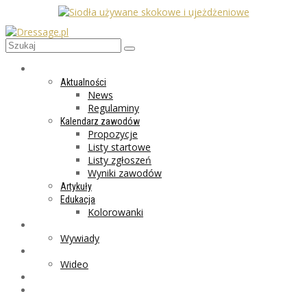
AKTUALNOŚCI
Aktualności
News
Regulaminy
Kalendarz zawodów
Propozycje
Listy startowe
Listy zgłoszeń
Wyniki zawodów
Artykuły
Edukacja
Kolorowanki
LIFESTYLE
Wywiady
GALERIA
Wideo
MARKET
PROGRAMY