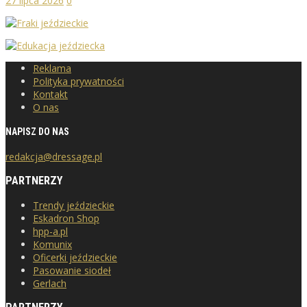
27 lipca 2026
0
Reklama
Polityka prywatności
Kontakt
O nas
NAPISZ DO NAS
redakcja@dressage.pl
PARTNERZY
Trendy jeździeckie
Eskadron Shop
hpp-a.pl
Komunix
Oficerki jeździeckie
Pasowanie siodeł
Gerlach