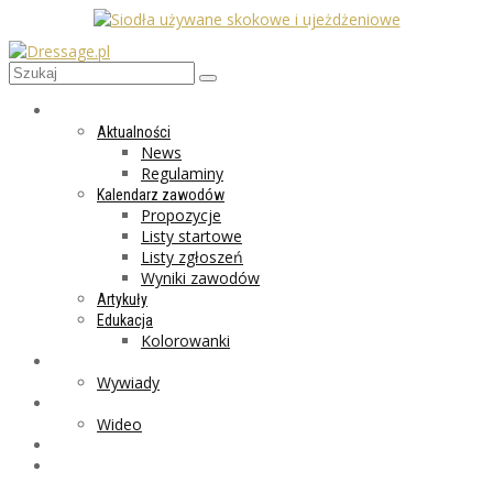
AKTUALNOŚCI
Aktualności
News
Regulaminy
Kalendarz zawodów
Propozycje
Listy startowe
Listy zgłoszeń
Wyniki zawodów
Artykuły
Edukacja
Kolorowanki
LIFESTYLE
Wywiady
GALERIA
Wideo
MARKET
PROGRAMY