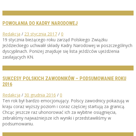
AKTUALNOŚCI
POWOŁANIA DO KADRY NARODOWEJ
Redakcja
/
23 stycznia 2017
/
0
19 stycznia bieżącego roku zarząd Polskiego Związku
Jeździeckiego uchwalił składy Kadry Narodowej w poszczególnych
dyscyplinach. Poniżej znajduje się lista jeźdźców ujeżdżenia
zasilających KN.
AKTUALNOŚCI
SUKCESY POLSKICH ZAWODNIKÓW – PODSUMOWANIE ROKU
2016
Redakcja
/
30 grudnia 2016
/
0
Ten rok był bardzo emocjonujący. Polscy zawodnicy pokazują w
kraju coraz wyższy poziom i coraz częściej startują za granicą.
Chcąc jeszcze raz uhonorować ich za wybitne osiągnięcia,
zebraliśmy najważniejsze ich wyniki i przedstawiliśmy w
podsumowaniu.
AKTUALNOŚCI