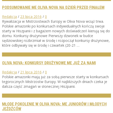
PODSUMOWANIE ME OLIVA NOVA NA DZIEŃ PRZED FINAŁEM
Redakcja
/
23 lipca 2016
/
0
Rywalizacja w Mistrzostwach Europy w Oliva Nova wciąż trwa.
Polskie amazonki po konkursach indywidualnych kończą swoje
starty w Hiszpanii i z bagażem nowych doświadczeń kierują się do
domu. Konkursy drużynowe Pierwszy dzwonek w budce
sędziowskiej rozbrzmiał w środę i rozpoczął konkursy drużynowe,
które odbywały się w środę i czwartek (20-21 …
AKTUALNOŚCI
OLIVA NOVA: KONKURSY DRUŻYNOWE ME JUŻ ZA NAMI
Redakcja
/
21 lipca 2016
/
0
Polskie amazonki mają już za sobą pierwsze starty w konkursach
tegorocznych Mistrzostw Europy. W najbliższych dniach czeka je
dalsza część zmagań w słonecznej Hiszpanii.
AKTUALNOŚCI
MŁODE POKOLENIE W OLIVA NOVA: ME JUNIORÓW I MŁODYCH
JEŹDŹCÓW