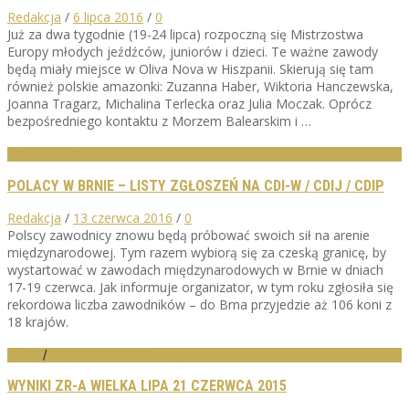
Redakcja
/
6 lipca 2016
/
0
Już za dwa tygodnie (19-24 lipca) rozpoczną się Mistrzostwa
Europy młodych jeźdźców, juniorów i dzieci. Te ważne zawody
będą miały miejsce w Oliva Nova w Hiszpanii. Skierują się tam
również polskie amazonki: Zuzanna Haber, Wiktoria Hanczewska,
Joanna Tragarz, Michalina Terlecka oraz Julia Moczak. Oprócz
bezpośredniego kontaktu z Morzem Balearskim i …
AKTUALNOŚCI
POLACY W BRNIE – LISTY ZGŁOSZEŃ NA CDI-W / CDIJ / CDIP
Redakcja
/
13 czerwca 2016
/
0
Polscy zawodnicy znowu będą próbować swoich sił na arenie
międzynarodowej. Tym razem wybiorą się za czeską granicę, by
wystartować w zawodach międzynarodowych w Brnie w dniach
17-19 czerwca. Jak informuje organizator, w tym roku zgłosiła się
rekordowa liczba zawodników – do Brna przyjedzie aż 106 koni z
18 krajów.
WIDEO
/
WYNIKI ZAWODÓW
WYNIKI ZR-A WIELKA LIPA 21 CZERWCA 2015