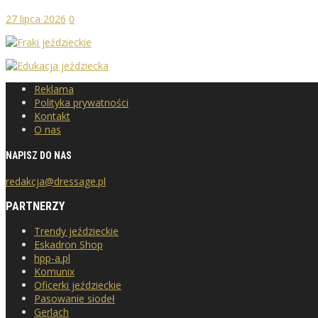
27 lipca 2026
0
Reklama
Polityka prywatności
Kontakt
O nas
NAPISZ DO NAS
redakcja@dressage.pl
PARTNERZY
Trendy jeździeckie
Eskadron Shop
hpp-a.pl
Komunix
Oficerki jeździeckie
Pasowanie siodeł
Gerlach