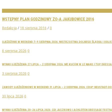
LISTY STARTOWE
WSTĘPNY PLAN GODZINOWY ZO-A JAKUBOWICE 2016
Redakcja
/
16 sierpnia 2016
/
0
UJEŻDŻENIE W WEEKEND 7–9 SIERPNIA 2026: MISTRZOSTWA DOLNEGO ŚLĄSKA I ODLI
6 sierpnia 2026
0
WYNIKI UJEŻDŻENIA 27 LIPCA – 2 SIERPNIA 2026: ME KUCÓW W LE MANS I TOP DRES
3 sierpnia 2026
0
ZAWODY UJEŻDŻENIOWE W WEEKEND 31 LIPCA – 2 SIERPNIA 2026: CDI4* NEUSTADT-
30 lipca 2026
0
WYNIKI UJEŻDŻENIA 20–26 LIPCA 2026: CDI JASZKOWO I ACHLEITEN DRESSAGE FESTIV