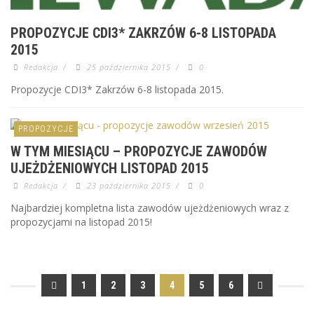
PROPOZYCJE CDI3* ZAKRZÓW 6-8 LISTOPADA
2015
Redakcja
/
25 października 2015
/
0
Propozycje CDI3* Zakrzów 6-8 listopada 2015.
PROPOZYCJE
W TYM MIESIĄCU – PROPOZYCJE ZAWODÓW
UJEŻDŻENIOWYCH LISTOPAD 2015
Redakcja
/
23 października 2015
/
0
Najbardziej kompletna lista zawodów ujeżdżeniowych wraz z
propozycjami na listopad 2015!
1
2
3
4
5
6