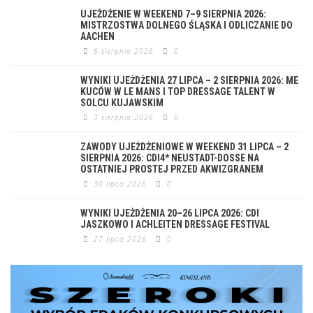
UJEŻDŻENIE W WEEKEND 7–9 SIERPNIA 2026:
MISTRZOSTWA DOLNEGO ŚLĄSKA I ODLICZANIE DO
AACHEN
6 sierpnia 2026
0
WYNIKI UJEŻDŻENIA 27 LIPCA – 2 SIERPNIA 2026: ME
KUCÓW W LE MANS I TOP DRESSAGE TALENT W
SOLCU KUJAWSKIM
3 sierpnia 2026
0
ZAWODY UJEŻDŻENIOWE W WEEKEND 31 LIPCA – 2
SIERPNIA 2026: CDI4* NEUSTADT-DOSSE NA
OSTATNIEJ PROSTEJ PRZED AKWIZGRANEM
30 lipca 2026
0
WYNIKI UJEŻDŻENIA 20–26 LIPCA 2026: CDI
JASZKOWO I ACHLEITEN DRESSAGE FESTIVAL
27 lipca 2026
0