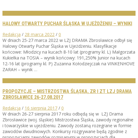
WYNIKI ZAWODÓW
HALOWY OTWARTY PUCHAR ŚLĄSKA W UJEŻDŻENIU – WYNIKI
Redakcja
/
28 marca 2022
/
0
W dniach 25-27 marca 2022 w LZJ DRAMA Zbrosławice odbył się
Halowy Otwarty Puchar Śląska w Ujeżdżeniu. Klasyfikacje
końcowe: Młodzicy na kucach 8-10 lat (programy kl. L) Małgorzata
Kukiełka na TOSIA – wynik końcowy: 191,250% Junior na kucach
12-16 lat (programy kl. P) Zuzanna Kołodziejczak na VINKENHOVE
ZARAH – wynik …
PROPOZYCJE
PROPOZYCJE – MISTRZOSTWA ŚLĄSKA, ZR I ZT LZJ DRAMA
ZBROSŁAWICE 26-27.08.2017
Redakcja
/
16 sierpnia 2017
/
0
W dniach 26-27 sierpnia 2017 roku odbędą się w LZJ Drama
Zbrosławice (woj. śląskie) Mistrzostwa Śląska, zawody regionalne
i towarzyskie w ujeżdżeniu. Zawody zostaną rozegrane w formie
zawodów dwudniowych. Konkursy rozgrywane będą zgodnie z
propozycjami zawodów rozpisanymi w propozycjach dla