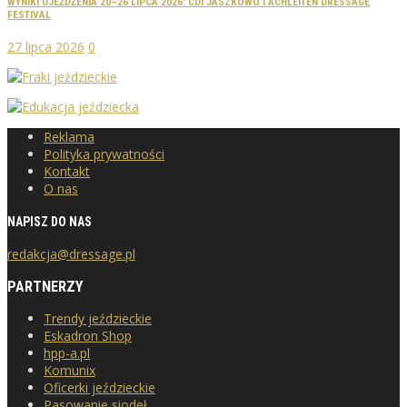
WYNIKI UJEŻDŻENIA 20–26 LIPCA 2026: CDI JASZKOWO I ACHLEITEN DRESSAGE
FESTIVAL
27 lipca 2026
0
Reklama
Polityka prywatności
Kontakt
O nas
NAPISZ DO NAS
redakcja@dressage.pl
PARTNERZY
Trendy jeździeckie
Eskadron Shop
hpp-a.pl
Komunix
Oficerki jeździeckie
Pasowanie siodeł