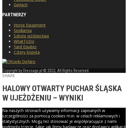
Gerlach
PARTNERZY
Horse Equipment
Siodlarnia
Szkoła jeździectwa
WhatToDo
Yard Equites
Cztery Kopyta
Copyright by Dressage.pl © 2022, All Rights Reserved.
SHARE
HALOWY OTWARTY PUCHAR ŚLĄSKA
W UJEŻDŻENIU – WYNIKI
Na naszych stronach używamy informacji zapisanych w
szczególności za pomocą cookies m.in. w celach reklamowych i
statystycznych. Mogą też stosować je współpracujące z nami
podmioty trzecie, takie jak firmy badawcze oraz dostawcy aplikacji