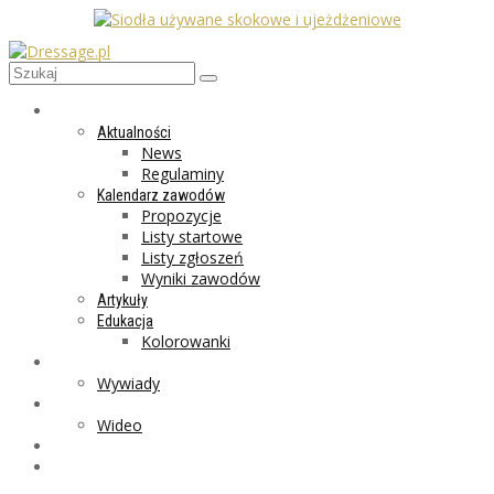
AKTUALNOŚCI
Aktualności
News
Regulaminy
Kalendarz zawodów
Propozycje
Listy startowe
Listy zgłoszeń
Wyniki zawodów
Artykuły
Edukacja
Kolorowanki
LIFESTYLE
Wywiady
GALERIA
Wideo
MARKET
PROGRAMY