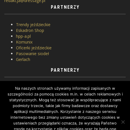
redakcja@dressage.pl
PARTNERZY
Trendy jeździeckie
Eskadron Shop
hpp-a.pl
Komunix
Oficerki jeździeckie
Pasowanie siodeł
Gerlach
PARTNERZY
Horse Equipment
Na naszych stronach używamy informacji zapisanych w
Siodlarnia
szczególności za pomocą cookies m.in. w celach reklamowych i
Szkoła jeździectwa
statystycznych. Mogą też stosować je współpracujące z nami
WhatToDo
podmioty trzecie, takie jak firmy badawcze oraz dostawcy
Yard Equites
aplikacji multimedialnych. Korzystanie z naszego serwisu
Cztery Kopyta
internetowego bez zmiany ustawień dotyczących cookies w
ustawieniach przeglądarki oznacza, że wyrażają Państwo
zgodę na korzystanie z plików cookies oraz że będą one