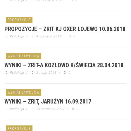
PROPOZYCJE
PROPOZYCJE – ZRIT KJ OXER ŁOJEWO 10.06.2018
Redakcja
/
4 czerwca 2018
/
0
WYNIKI ZAWODÓW
WYNIKI – ZRIT-A KOZŁOWO K/ŚWIECIA 28.04.2018
Redakcja
/
3 maja 2018
/
0
WYNIKI ZAWODÓW
WYNIKI – ZRIT, JARUŻYN 16.09.2017
Redakcja
/
18 września 2017
/
0
PROPOZYCJE