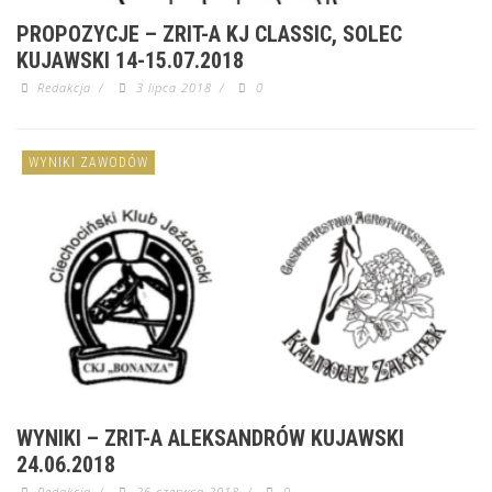
PROPOZYCJE – ZRIT-A KJ CLASSIC, SOLEC
KUJAWSKI 14-15.07.2018
Redakcja
/
3 lipca 2018
/
0
WYNIKI ZAWODÓW
WYNIKI – ZRIT-A ALEKSANDRÓW KUJAWSKI
24.06.2018
Redakcja
/
26 czerwca 2018
/
0