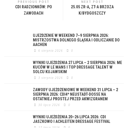
PREVIOUS POST
NEXT POST
CDI RADZIONKÓW: PO
25.05 ZR-A, ZT-A BRZOZA
ZAWODACH
K/BYDGOSZCZY
UJEŻDŻENIE W WEEKEND 7–9 SIERPNIA 2026:
MISTRZOSTWA DOLNEGO ŚLĄSKA I ODLICZANIE DO
AACHEN
6 sierpnia 2026
0
WYNIKI UJEŻDŻENIA 27 LIPCA – 2 SIERPNIA 2026: ME
KUCÓW W LE MANS I TOP DRESSAGE TALENT W
SOLCU KUJAWSKIM
3 sierpnia 2026
0
ZAWODY UJEŻDŻENIOWE W WEEKEND 31 LIPCA – 2
SIERPNIA 2026: CDI4* NEUSTADT-DOSSE NA
OSTATNIEJ PROSTEJ PRZED AKWIZGRANEM
30 lipca 2026
0
WYNIKI UJEŻDŻENIA 20–26 LIPCA 2026: CDI
JASZKOWO I ACHLEITEN DRESSAGE FESTIVAL
27 lipca 2026
0