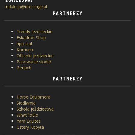
NAPISZ DO NAS
redakcja@dressage.pl
PARTNERZY
Trendy jeździeckie
Eskadron Shop
hpp-a.pl
Komunix
Oficerki jeździeckie
Pasowanie siodeł
Gerlach
PARTNERZY
Horse Equipment
Siodlarnia
Szkoła jeździectwa
WhatToDo
Yard Equites
Cztery Kopyta