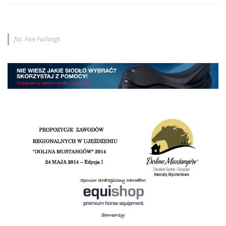
fot. Five Furlongs