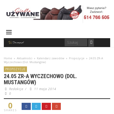
Home
»
Aktualności
»
Kalendarz zawodów
»
Propozycje
»
24.05 ZR-A
Wyczechowo (Dol. Mustangów)
PROPOZYCJE
24.05 ZR-A WYCZECHOWO (DOL.
MUSTANGÓW)
Redakcja
/
11 maja 2014
0
0
SHARES