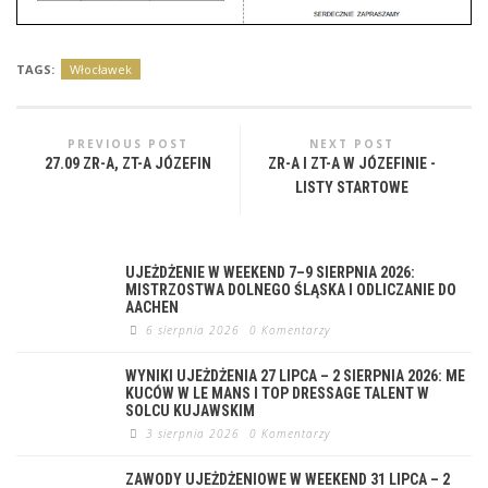
TAGS:
Włocławek
PREVIOUS POST
NEXT POST
27.09 ZR-A, ZT-A JÓZEFIN
ZR-A I ZT-A W JÓZEFINIE -
LISTY STARTOWE
UJEŻDŻENIE W WEEKEND 7–9 SIERPNIA 2026:
MISTRZOSTWA DOLNEGO ŚLĄSKA I ODLICZANIE DO
AACHEN
6 sierpnia 2026
0 Komentarzy
WYNIKI UJEŻDŻENIA 27 LIPCA – 2 SIERPNIA 2026: ME
KUCÓW W LE MANS I TOP DRESSAGE TALENT W
SOLCU KUJAWSKIM
3 sierpnia 2026
0 Komentarzy
ZAWODY UJEŻDŻENIOWE W WEEKEND 31 LIPCA – 2