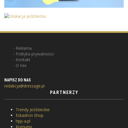
Reklama
Polityka prywatności
Kontakt
O nas
NAPISZ DO NAS
redakcja@dressage.pl
PARTNERZY
Trendy jeździeckie
Eskadron Shop
hpp-a.pl
Komunix