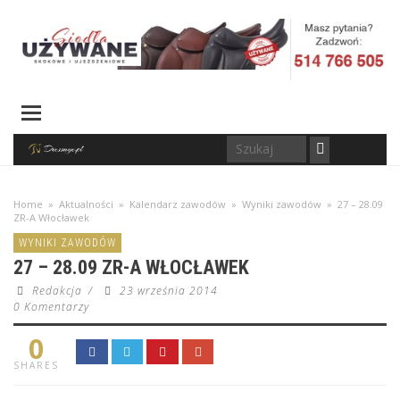
Home
»
Aktualności
»
Kalendarz zawodów
»
Wyniki zawodów
»
27 – 28.09
ZR-A Włocławek
WYNIKI ZAWODÓW
27 – 28.09 ZR-A WŁOCŁAWEK
Redakcja
/
23 września 2014
0 Komentarzy
0
SHARES