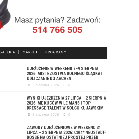
GALERIA
MARKET
PROGRAMY
UJEŻDŻENIE W WEEKEND 7–9 SIERPNIA
2026: MISTRZOSTWA DOLNEGO ŚLĄSKA I
ODLICZANIE DO AACHEN
6 sierpnia 2026
0
WYNIKI UJEŻDŻENIA 27 LIPCA – 2 SIERPNIA
2026: ME KUCÓW W LE MANS I TOP
DRESSAGE TALENT W SOLCU KUJAWSKIM
3 sierpnia 2026
0
ZAWODY UJEŻDŻENIOWE W WEEKEND 31
LIPCA – 2 SIERPNIA 2026: CDI4* NEUSTADT-
DOSSE NA OSTATNIEJ PROSTEJ PRZED