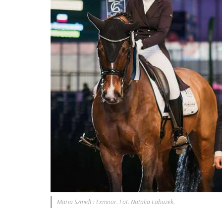
Maria Szmidt i Exmoor. Fot. Natalia Łabuzek.