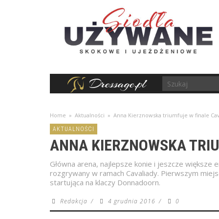
Home
»
Aktualności
»
Anna Kierznowska triumfuje w finale Cav
AKTUALNOŚCI
ANNA KIERZNOWSKA TRIU
Główna arena, najlepsze konie i jeszcze większe em
rozgrywany w ramach Cavaliady. Pierwszym miejs
startująca na klaczy Donnadoorn.
Redakcja
/
4 grudnia 2016
/
0