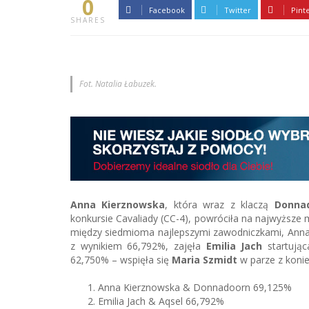
0
Facebook
Twitter
Pint
SHARES
Fot. Natalia Łabuzek.
Anna Kierznowska
, która wraz z klaczą
Donna
konkursie Cavaliady (CC-4), powróciła na najwyższe mi
między siedmioma najlepszymi zawodniczkami, Anna
z wynikiem 66,792%, zajęła
Emilia Jach
startują
62,750% – wspięła się
Maria Szmidt
w parze z kon
Anna Kierznowska & Donnadoorn 69,125%
Emilia Jach & Aqsel 66,792%