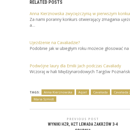
RELATED POSTS
Anna Kierznowska zwyciężczynią w pierwszym konkur
Za nami poranny konkurs otwierający zmagania ujeżd
a…
Ujeżdżenie na Cavaliadzie?
Podobnie jak w ubiegłym roku możecie głosować na u
Podwójne laury dla Emilii Jach podczas Cavaliady
Wczoraj w hali Międzynarodowych Targów Poznański
TAGS:
Anna Kierznowska
Aqsel
Cavaliada
Cavaliada 
Maria Szmidt
PREVIOUS POST
WYNIKI HZR, HZT LEWADA ZAKRZÓW 3-4