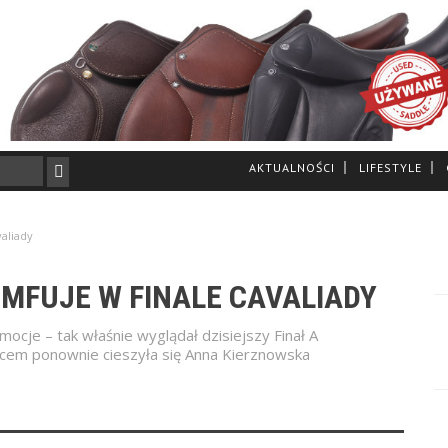
AKTUALNOŚCI
LIFESTYLE
aliady
MFUJE W FINALE CAVALIADY
ocje – tak właśnie wyglądał dzisiejszy Finał A
cem ponownie cieszyła się Anna Kierznowska