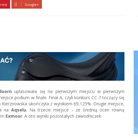
erest
Google+
doorn
uplasowała się na pierwszym miejscu w pierwszym
ejsce podium w finale. Finał A, czyli konkurs CC-7 toczący się
 Kierznowska ukończyła z wynikiem 69,125%. Drugie miejsce,
ca na
Aqselu
. Na trzecie miejsce – ze średnią ocen równą
iem
Exmoor
. A oto wyniki pozostałych zawodniczek: