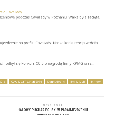
sie Cavaliady
żeniowe podczas Cavaliady w Poznaniu. Walka była zacięta,
jeżdżenie na profilu Cavaliady. Nasza konkurencja wróciła…
ch odbył się konkurs CC-5 o nagrodę firmy KPMG oraz…
2016
Cavaliada Poznań 2016
Donnadoorn
Emilia Jach
Exmoor
NEXT POST
HALOWY PUCHAR POLSKI W PARAUJEŻDŻENIU