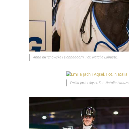
Anna Kierznowska i Donnadoorn. Fot. Natalia Łabuzek.
Emilia Jach i Aqsel. Fot. Natalia Łabuze