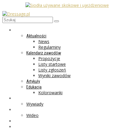
AKTUALNOŚCI
Aktualności
News
Regulaminy
Kalendarz zawodów
Propozycje
Listy startowe
Listy zgłoszeń
Wyniki zawodów
Artykuły
Edukacja
Kolorowanki
LIFESTYLE
Wywiady
GALERIA
Wideo
MARKET
PROGRAMY