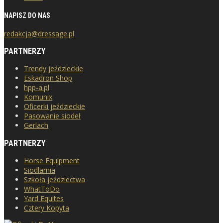
NAPISZ DO NAS
redakcja@dressage.pl
PARTNERZY
Trendy jeździeckie
Eskadron Shop
hpp-a.pl
Komunix
Oficerki jeździeckie
Pasowanie siodeł
Gerlach
PARTNERZY
Horse Equipment
Siodlarnia
Szkoła jeździectwa
WhatToDo
Yard Equites
Cztery Kopyta