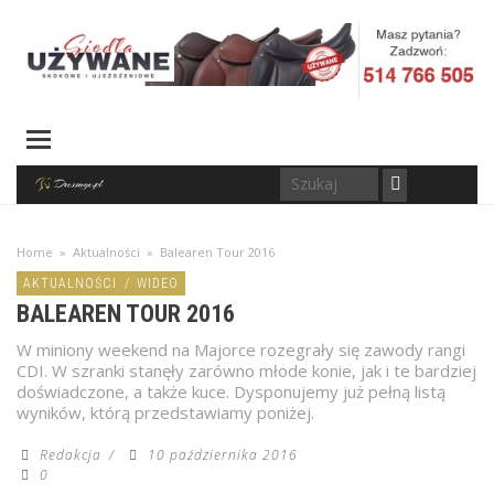
Home
»
Aktualności
»
Balearen Tour 2016
AKTUALNOŚCI
/
WIDEO
BALEAREN TOUR 2016
W miniony weekend na Majorce rozegrały się zawody rangi
CDI. W szranki stanęły zarówno młode konie, jak i te bardziej
doświadczone, a także kuce. Dysponujemy już pełną listą
wyników, którą przedstawiamy poniżej.
Redakcja
/
10 października 2016
0