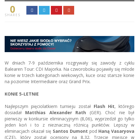
0
SHARES
W dniach 7-9 października rozgrywały się zawody z cyklu
Balearen Tour: CDI Majorka. Na czworoboku pojawiły się młode
konie w trzech kategoriach wiekowych, kuce oraz starsze konie
na poziomie Intermediaire oraz Grand Prix.
KONIE 5-LETNIE
Najlepszym pięciolatkiem turnieju został
Flash Hit
, którego
dosiadał
Matthias Alexander Rath
(GER). Choć nie był
pierwszy w konkursie eliminacyjnym (8,06), wyprzedził go tylko
jeden koń i to z nieznaczną różnicą punktów. Lepszy w
eliminacjach okazał się
Santos Dumont
pod
Haną Vasaryova
(CZE), który został oceniony na 8,32. Trzecie miejsce w