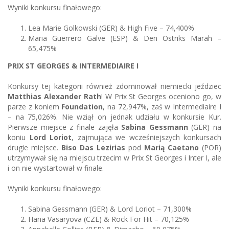
Wyniki konkursu finałowego:
Lea Marie Golkowski (GER) & High Five – 74,400%
Maria Guerrero Galve (ESP) & Den Ostriks Marah –
65,475%
PRIX ST GEORGES & INTERMEDIAIRE I
Konkursy tej kategorii również zdominował niemiecki jeździec
Matthias Alexander Rath
! W Prix St Georges oceniono go, w
parze z koniem
Foundation
, na 72,947%, zaś w Intermediaire I
– na 75,026%. Nie wziął on jednak udziału w konkursie Kur.
Pierwsze miejsce z finale zajęła
Sabina Gessmann
(GER) na
koniu
Lord Loriot
, zajmująca we wcześniejszych konkursach
drugie miejsce.
Biso Das Lezirias
pod
Marią Caetano
(POR)
utrzymywał się na miejscu trzecim w Prix St Georges i Inter I, ale
i on nie wystartował w finale.
Wyniki konkursu finałowego:
Sabina Gessmann (GER) & Lord Loriot – 71,300%
Hana Vasaryova (CZE) & Rock For Hit – 70,125%