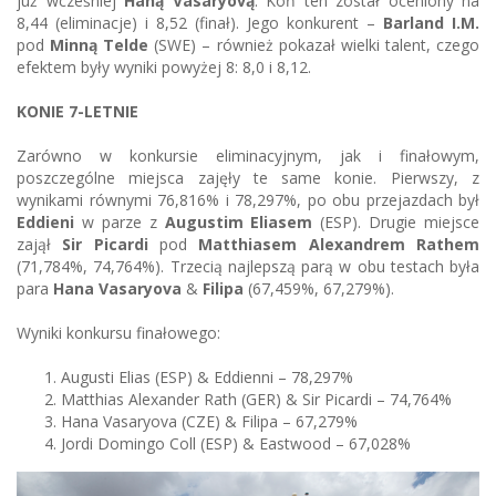
już wcześniej
Haną Vasaryovą
. Koń ten został oceniony na
8,44 (eliminacje) i 8,52 (finał). Jego konkurent –
Barland I.M.
pod
Minną Telde
(SWE) – również pokazał wielki talent, czego
efektem były wyniki powyżej 8: 8,0 i 8,12.
KONIE 7-LETNIE
Zarówno w konkursie eliminacyjnym, jak i finałowym,
poszczególne miejsca zajęły te same konie. Pierwszy, z
wynikami równymi 76,816% i 78,297%, po obu przejazdach był
Eddieni
w parze z
Augustim
Eliasem
(ESP). Drugie miejsce
zajął
Sir Picardi
pod
Matthiasem Alexandrem Rathem
(71,784%, 74,764%). Trzecią najlepszą parą w obu testach była
para
Hana Vasaryova
&
Filipa
(67,459%, 67,279%).
Wyniki konkursu finałowego:
Augusti Elias (ESP) & Eddienni – 78,297%
Matthias Alexander Rath (GER) & Sir Picardi – 74,764%
Hana Vasaryova (CZE) & Filipa – 67,279%
Jordi Domingo Coll (ESP) & Eastwood – 67,028%