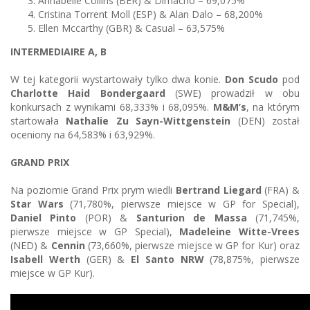
Annabelle Collins (BER) & Dimacho – 69,075%
Cristina Torrent Moll (ESP) & Alan Dalo – 68,200%
Ellen Mccarthy (GBR) & Casual – 63,575%
INTERMEDIAIRE A, B
W tej kategorii wystartowały tylko dwa konie.
Don Scudo
pod
Charlotte Haid Bondergaard
(SWE) prowadził w obu
konkursach z wynikami 68,333% i 68,095%.
M&M’s
, na którym
startowała
Nathalie Zu Sayn-Wittgenstein
(DEN) został
oceniony na 64,583% i 63,929%.
GRAND PRIX
Na poziomie Grand Prix prym wiedli
Bertrand Liegard
(FRA) &
Star Wars
(71,780%, pierwsze miejsce w GP for Special),
Daniel Pinto
(POR) &
Santurion de Massa
(71,745%,
pierwsze miejsce w GP Special),
Madeleine Witte-Vrees
(NED) &
Cennin
(73,660%, pierwsze miejsce w GP for Kur) oraz
Isabell Werth
(GER) &
El Santo NRW
(78,875%, pierwsze
miejsce w GP Kur).