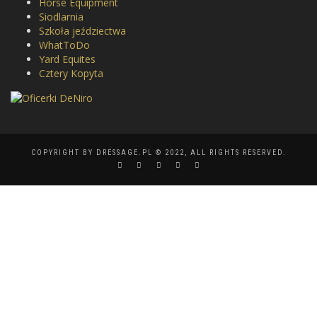
Horse Equipment
Siodlarnia
Szkoła jeździectwa
WhatToDo
Yard Equites
Cztery Kopyta
COPYRIGHT BY DRESSAGE.PL © 2022, ALL RIGHTS RESERVED.