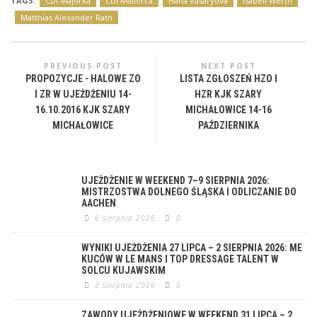
TAGS:
CDI Majorka
CDI Mallorca
Hana Vasaryova
Isabell Werth
Matthias Alexander Rath
PREVIOUS POST
NEXT POST
PROPOZYCJE - HALOWE ZO
LISTA ZGŁOSZEŃ HZO I
I ZR W UJEŻDŻENIU 14-
HZR KJK SZARY
16.10.2016 KJK SZARY
MICHAŁOWICE 14-16
MICHAŁOWICE
PAŹDZIERNIKA
UJEŻDŻENIE W WEEKEND 7–9 SIERPNIA 2026:
MISTRZOSTWA DOLNEGO ŚLĄSKA I ODLICZANIE DO
AACHEN
6 sierpnia 2026
0
WYNIKI UJEŻDŻENIA 27 LIPCA – 2 SIERPNIA 2026: ME
KUCÓW W LE MANS I TOP DRESSAGE TALENT W
SOLCU KUJAWSKIM
3 sierpnia 2026
0
ZAWODY UJEŻDŻENIOWE W WEEKEND 31 LIPCA – 2