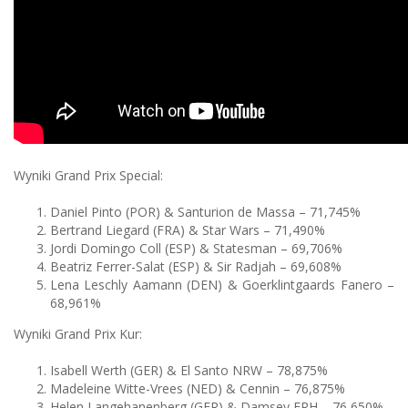
Wyniki Grand Prix Special:
Daniel Pinto (POR) & Santurion de Massa – 71,745%
Bertrand Liegard (FRA) & Star Wars – 71,490%
Jordi Domingo Coll (ESP) & Statesman – 69,706%
Beatriz Ferrer-Salat (ESP) & Sir Radjah – 69,608%
Lena Leschly Aamann (DEN) & Goerklintgaards Fanero –
68,961%
Wyniki Grand Prix Kur:
Isabell Werth (GER) & El Santo NRW – 78,875%
Madeleine Witte-Vrees (NED) & Cennin – 76,875%
Helen Langehanenberg (GER) & Damsey FRH – 76,650%