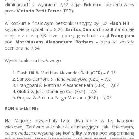
eliminacjach z wynikiem 7,62 zajął
Fideniro
, prezentowany
przez
Victoria Petit Ferrer
(ESP).
W konkursie finałowym bezkonkurencyjny był już
Flash Hit
–
sędziowie przyznali mu 8,26.
Santos Dumont
spadł na drugie
miejsce z oceną 7,8. Trzecią pozycję w finale zajął
Frangipani
pod
Matthiasem Alexandrem Rathem
– para ta została
oceniona na 7,64.
Wyniki konkursu finałowego:
Flash Hit & Matthias Alexander Rath (GER) – 8,26
Santos Dumont & Hana Vasaryova (CZE) – 7,8
Frangipani & Matthias Alexander Rath (GER) – 7,64
Global & Jordi Domingo Coll (ESP) – 7,3
Grappa & Paloma Parga Manzano (ESP) – 7,06
KONIE 6-LETNIE
Na Majorkę przyjechały tylko dwa konie w tej kategorii
wiekowej. Zarówno w konkursie eliminacyjnym, jak i finałowym,
na prowadzenie wysunął się koń
Silky Moves
pod wspomnianą