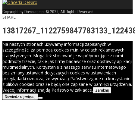
Copyright by Dressage.pl © 2022, All Rights Reserved.
SHARE
13817267_1122759847783133_12243
Na naszych stronach używamy informacji zapisanych w
szczególności za pomocą cookies m.in. w celach reklamowych i
statystycznych. Mogą też stosować je współpracujące z nami
podmioty trzecie, takie jak firmy badawcze oraz dostawcy aplikacji
multimedialnych. Korzystanie z naszego serwisu internetowego
bez zmiany ustawień dotyczących cookies w ustawieniach
przeglądarki oznacza, że wyrażają Państwo zgodę na korzystanie
z plików cookies oraz że będą one zapisane w pamięci urządzenia.
Więcej informacji znajdą Państwo w zakładce.
Zamknij
Dowiedz się więcej