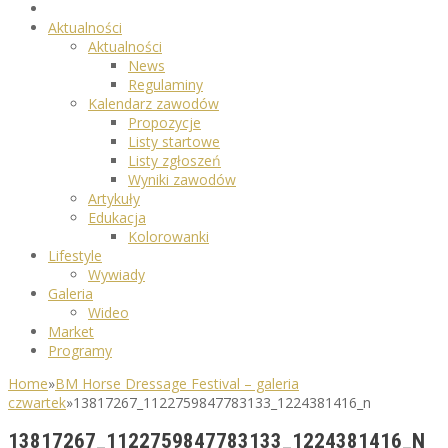
Aktualności
Aktualności
News
Regulaminy
Kalendarz zawodów
Propozycje
Listy startowe
Listy zgłoszeń
Wyniki zawodów
Artykuły
Edukacja
Kolorowanki
Lifestyle
Wywiady
Galeria
Wideo
Market
Programy
Home
»
BM Horse Dressage Festival – galeria
czwartek
»
13817267_1122759847783133_1224381416_n
13817267_1122759847783133_1224381416_N