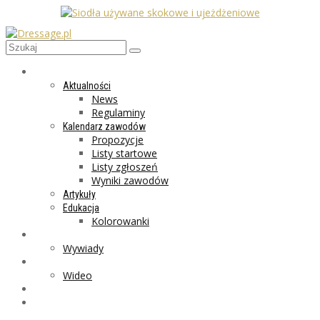
AKTUALNOŚCI
Aktualności
News
Regulaminy
Kalendarz zawodów
Propozycje
Listy startowe
Listy zgłoszeń
Wyniki zawodów
Artykuły
Edukacja
Kolorowanki
LIFESTYLE
Wywiady
GALERIA
Wideo
MARKET
PROGRAMY