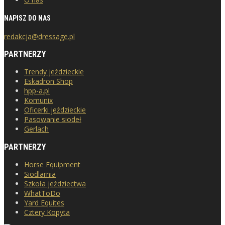
NAPISZ DO NAS
redakcja@dressage.pl
PARTNERZY
Trendy jeździeckie
Eskadron Shop
hpp-a.pl
Komunix
Oficerki jeździeckie
Pasowanie siodeł
Gerlach
PARTNERZY
Horse Equipment
Siodlarnia
Szkoła jeździectwa
WhatToDo
Yard Equites
Cztery Kopyta