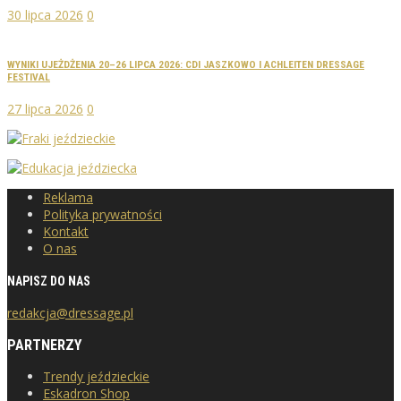
30 lipca 2026
0
WYNIKI UJEŻDŻENIA 20–26 LIPCA 2026: CDI JASZKOWO I ACHLEITEN DRESSAGE
FESTIVAL
27 lipca 2026
0
Reklama
Polityka prywatności
Kontakt
O nas
NAPISZ DO NAS
redakcja@dressage.pl
PARTNERZY
Trendy jeździeckie
Eskadron Shop