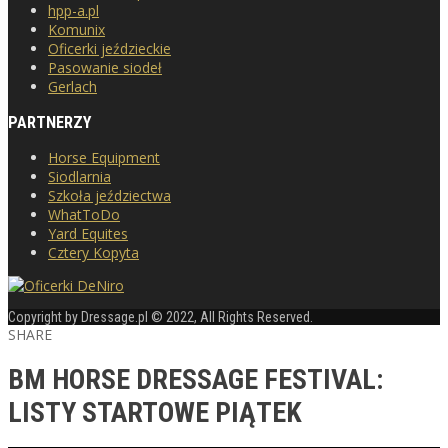
hpp-a.pl
Komunix
Oficerki jeździeckie
Pasowanie siodeł
Gerlach
PARTNERZY
Horse Equipment
Siodlarnia
Szkoła jeździectwa
WhatToDo
Yard Equites
Cztery Kopyta
Copyright by Dressage.pl © 2022, All Rights Reserved.
SHARE
BM HORSE DRESSAGE FESTIVAL:
LISTY STARTOWE PIĄTEK