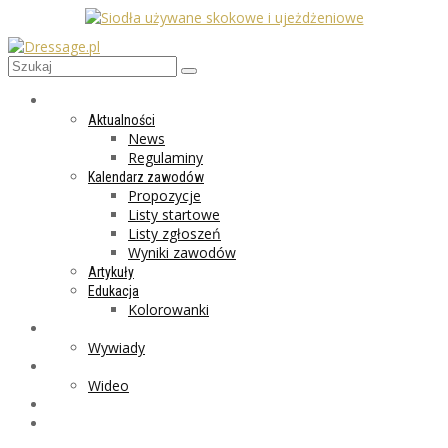
AKTUALNOŚCI
Aktualności
News
Regulaminy
Kalendarz zawodów
Propozycje
Listy startowe
Listy zgłoszeń
Wyniki zawodów
Artykuły
Edukacja
Kolorowanki
LIFESTYLE
Wywiady
GALERIA
Wideo
MARKET
PROGRAMY