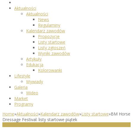
Aktualności
Aktualności
News
Regulaminy
Kalendarz zawodów
Propozycje
Listy startowe
Listy zgłoszeń
Wyniki zawodów
Artykuły
Edukacja
Kolorowanki
Lifestyle
Wywiady
Galeria
Wideo
Market
Programy
Home
»
Aktualności
»
Kalendarz zawodów
»
Listy startowe
»
BM Horse
Dressage Festival: listy startowe piątek
LISTY STARTOWE