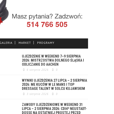
GALERIA
MARKET
PROGRAMY
UJEŻDŻENIE W WEEKEND 7–9 SIERPNIA
2026: MISTRZOSTWA DOLNEGO ŚLĄSKA I
ODLICZANIE DO AACHEN
6 sierpnia 2026
0
WYNIKI UJEŻDŻENIA 27 LIPCA – 2 SIERPNIA
2026: ME KUCÓW W LE MANS I TOP
DRESSAGE TALENT W SOLCU KUJAWSKIM
3 sierpnia 2026
0
ZAWODY UJEŻDŻENIOWE W WEEKEND 31
LIPCA – 2 SIERPNIA 2026: CDI4* NEUSTADT-
DOSSE NA OSTATNIEJ PROSTEJ PRZED