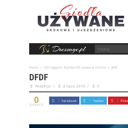
Home
»
CDI Cappeln: Rumba Hit znowu w formie
»
dfdf
DFDF
Redakcja
/
8 lipca 2016
/
0
0
Facebook
Twitter
Pint
SHARES