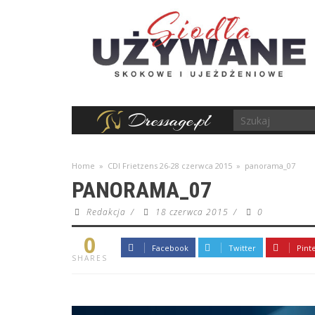
Home
»
CDI Frietzens 26-28 czerwca 2015
»
panorama_07
PANORAMA_07
Redakcja
/
18 czerwca 2015
/
0
0
Facebook
Twitter
Pint
SHARES