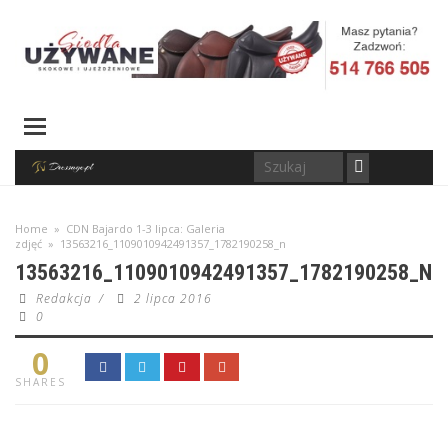
Home
»
CDN Bajardo 1-3 lipca: Galeria
zdjęć
»
13563216_1109010942491357_1782190258_n
13563216_1109010942491357_1782190258_N
Redakcja
/
2 lipca 2016
0
0
SHARES