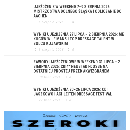
UJEŻDŻENIE W WEEKEND 7–9 SIERPNIA 2026:
MISTRZOSTWA DOLNEGO ŚLĄSKA I ODLICZANIE DO
AACHEN
6 sierpnia 2026
0
WYNIKI UJEŻDŻENIA 27 LIPCA – 2 SIERPNIA 2026: ME
KUCÓW W LE MANS I TOP DRESSAGE TALENT W
SOLCU KUJAWSKIM
3 sierpnia 2026
0
ZAWODY UJEŻDŻENIOWE W WEEKEND 31 LIPCA – 2
SIERPNIA 2026: CDI4* NEUSTADT-DOSSE NA
OSTATNIEJ PROSTEJ PRZED AKWIZGRANEM
30 lipca 2026
0
WYNIKI UJEŻDŻENIA 20–26 LIPCA 2026: CDI
JASZKOWO I ACHLEITEN DRESSAGE FESTIVAL
27 lipca 2026
0