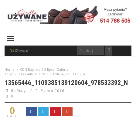
Home
»
CDN Bajardo 1-3 lipca: Galeria
zdjęć
»
13565446_1109385139120604_978533392_n
13565446_1109385139120604_978533392_N
Redakcja
/
3 lipca 2016
0
0
SHARES