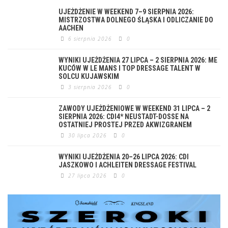
UJEŻDŻENIE W WEEKEND 7–9 SIERPNIA 2026:
MISTRZOSTWA DOLNEGO ŚLĄSKA I ODLICZANIE DO
AACHEN
6 sierpnia 2026
0
WYNIKI UJEŻDŻENIA 27 LIPCA – 2 SIERPNIA 2026: ME
KUCÓW W LE MANS I TOP DRESSAGE TALENT W
SOLCU KUJAWSKIM
3 sierpnia 2026
0
ZAWODY UJEŻDŻENIOWE W WEEKEND 31 LIPCA – 2
SIERPNIA 2026: CDI4* NEUSTADT-DOSSE NA
OSTATNIEJ PROSTEJ PRZED AKWIZGRANEM
30 lipca 2026
0
WYNIKI UJEŻDŻENIA 20–26 LIPCA 2026: CDI
JASZKOWO I ACHLEITEN DRESSAGE FESTIVAL
27 lipca 2026
0