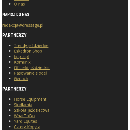
O nas
NAPISZ DO NAS
redakcja@dressage.pl
PARTNERZY
Trendy jeździeckie
Eskadron Shop
hpp-a.pl
Komunix
Oficerki jeździeckie
Pasowanie siodeł
Gerlach
PARTNERZY
Horse Equipment
Siodlarnia
Szkoła jeździectwa
WhatToDo
Yard Equites
Cztery Kopyta