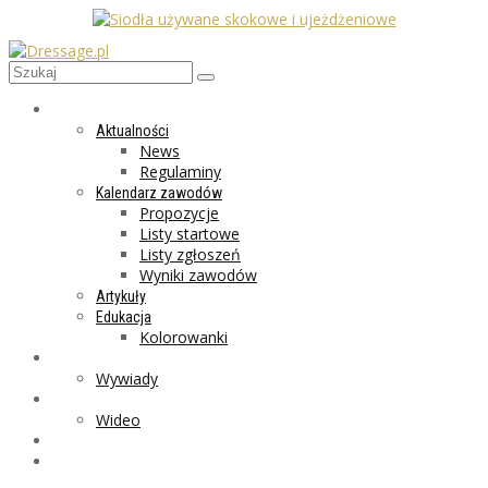
AKTUALNOŚCI
Aktualności
News
Regulaminy
Kalendarz zawodów
Propozycje
Listy startowe
Listy zgłoszeń
Wyniki zawodów
Artykuły
Edukacja
Kolorowanki
LIFESTYLE
Wywiady
GALERIA
Wideo
MARKET
PROGRAMY