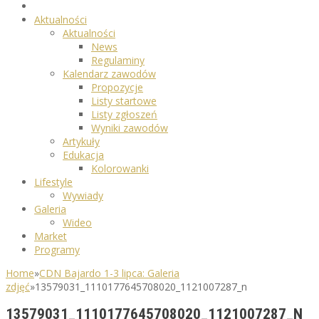
Aktualności
Aktualności
News
Regulaminy
Kalendarz zawodów
Propozycje
Listy startowe
Listy zgłoszeń
Wyniki zawodów
Artykuły
Edukacja
Kolorowanki
Lifestyle
Wywiady
Galeria
Wideo
Market
Programy
Home
»
CDN Bajardo 1-3 lipca: Galeria
zdjęć
»
13579031_1110177645708020_1121007287_n
13579031_1110177645708020_1121007287_N