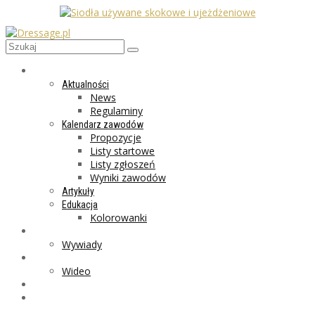
AKTUALNOŚCI
Aktualności
News
Regulaminy
Kalendarz zawodów
Propozycje
Listy startowe
Listy zgłoszeń
Wyniki zawodów
Artykuły
Edukacja
Kolorowanki
LIFESTYLE
Wywiady
GALERIA
Wideo
MARKET
PROGRAMY