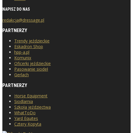
NAPISZ DO NAS
redakcja@dressage.pl
PARTNERZY
Trendy jeździeckie
Eskadron Shop
hpp-a.pl
Komunix
Oficerki jeździeckie
Pasowanie siodeł
Gerlach
PARTNERZY
Horse Equipment
Siodlarnia
Szkoła jeździectwa
WhatToDo
Yard Equites
Cztery Kopyta